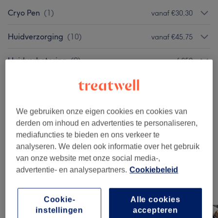
Cryo Pen
(
1
)
vanaf €30,30
Huidverzorging
(
10
)
vanaf €45,75
Huidverbetering
(
9
)
vanaf €50
Permanente Make-up
(
4
)
vanaf €140
Wimpers En Wenkbrauwen
(
6
)
vanaf €13,50
We gebruiken onze eigen cookies en cookies van
derden om inhoud en advertenties te personaliseren,
Specialisaties
(
1
)
vanaf €1
mediafuncties te bieden en ons verkeer te
analyseren. We delen ook informatie over het gebruik
Gezichtsbehandelingen
(
1
)
€950
van onze website met onze social media-,
advertentie- en analysepartners.
Cookiebeleid
Ons werk
Cookie-
Alle cookies
Klik op de afbeelding voor meer details
instellingen
accepteren