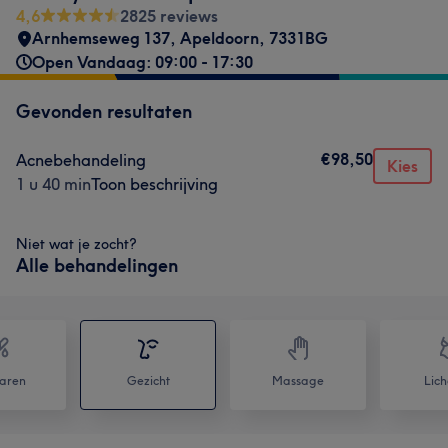
4,6
2825 reviews
Arnhemseweg 137
,
Apeldoorn
,
7331BG
Open Vandaag: 09:00 - 17:30
Gevonden resultaten
€98,50
Acnebehandeling
Kies
1 u 40 min
Toon beschrijving
Niet wat je zocht?
Alle behandelingen
aren
Gezicht
Massage
Lic