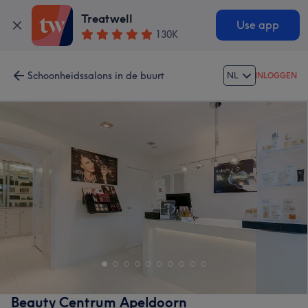
Treatwell
Use app
130K
Schoonheidssalons in de buurt
NL
INLOGGEN
Beauty Centrum Apeldoorn