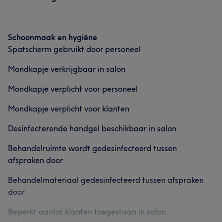
Nagels
Massage
Lichaam
Portfolio
Vriendelijk
24
Gezicht
Ontharen
Schoonmaak en hygiëne
Spatscherm gebruikt door personeel
Wat onze klanten zeggen over Susanne
Portfolio
Mondkapje verkrijgbaar in salon
Vakkundig
37
Professioneel
29
Deskundig
27
Mondkapje verplicht voor personeel
Vriendelijk
25
Mondkapje verplicht voor klanten
Desinfecterende handgel beschikbaar in salon
Wat onze klanten zeggen over Jalisa
Behandelruimte wordt gedesinfecteerd tussen
Vriendelijk
25
Vakkundig
25
Professioneel
21
afspraken door
Wat onze klanten zeggen over Lindsey
Attent
8
Behandelmateriaal gedesinfecteerd tussen afspraken
door
Wat onze klanten zeggen over Vanessa
Professioneel
7
Vriendelijk
7
Vakkundig
7
Beperkt aantal klanten toegestaan in salon
Aardig
6
Vakkundig
33
Deskundig
23
Ervaren
23