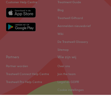
Customer Help Centre
Treatment Guide
Blog
Treatwell Giftcard
Aanmelden nieuwsbrief
Wiki
De Treatwell Glossary
Sitemap
Partners
Wie zijn wij
Partner worden
Over ons
Treatwell Connect Help Centre
Join the team
Treatwell Pro Help Centre
Legal en GDPR
Cookie instellingen
© 2026 Treatwell Salonized NL B.V.