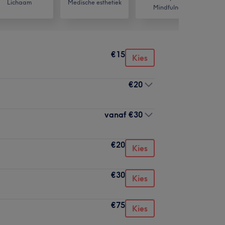
Lichaam
Medische esthetiek
Mindfulness
€15
Kies
€20
vanaf
€30
€20
Kies
€30
Kies
€75
Kies