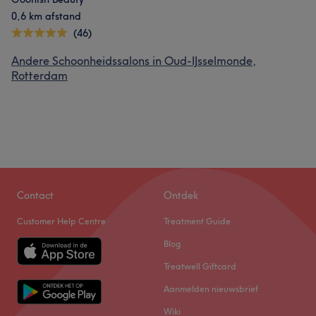
0,6 km afstand
(46)
Andere Schoonheidssalons in Oud-IJsselmonde,
Rotterdam
Contact
Ontdek
Customer Help Centre
Treatment Guide
Blog
Treatwell Giftcard
Aanmelden nieuwsbrief
Wiki