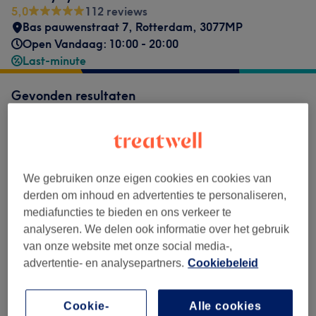
5,0
112 reviews
Bas pauwenstraat 7
,
Rotterdam
,
3077MP
Open Vandaag: 10:00 - 20:00
Last-minute
Gevonden resultaten
Niet wat je zocht?
Alle behandelingen
We gebruiken onze eigen cookies en cookies van
derden om inhoud en advertenties te personaliseren,
Triple Ice Diode Laser
(
20
)
vanaf €8,50
mediafuncties te bieden en ons verkeer te
analyseren. We delen ook informatie over het gebruik
van onze website met onze social media-,
advertentie- en analysepartners.
Cookiebeleid
Reviews
Cookie-
Alle cookies