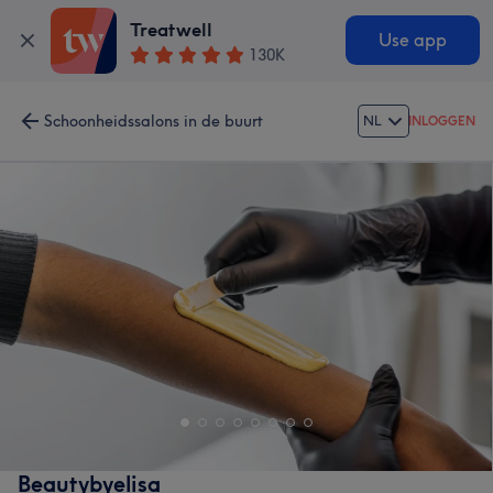
Treatwell
Use app
130K
Schoonheidssalons in de buurt
NL
INLOGGEN
Beautybyelisa