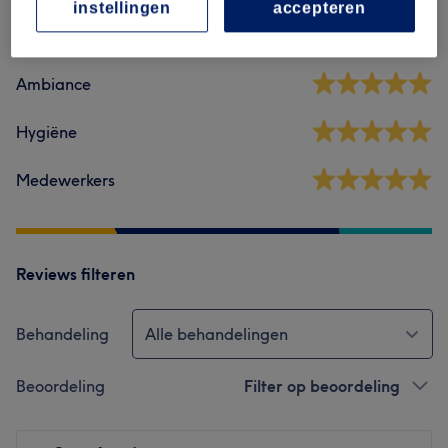
5,0
instellingen
accepteren
112 reviews
Ambiance
Hygiëne
Medewerkers
Reviews filteren
Behandeling
Alle behandelingen
Beoordeling
Filter op beoordeling