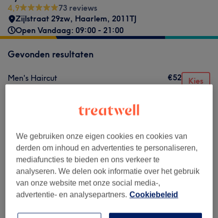
4,9
73 reviews
Zijlstraat 29zw
,
Haarlem
,
2011TJ
Open Vandaag: 09:00 - 21:00
Gevonden resultaten
€52
Men's Haircut
Kies
45 min
Toon beschrijving
Niet wat je zocht?
Alle behandelingen
We gebruiken onze eigen cookies en cookies van
derden om inhoud en advertenties te personaliseren,
mediafuncties te bieden en ons verkeer te
Cut&Styling
(
7
)
vanaf €38
analyseren. We delen ook informatie over het gebruik
van onze website met onze social media-,
advertentie- en analysepartners.
Cookiebeleid
Reviews