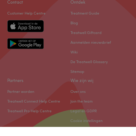
Contact
Ontdek
Customer Help Centre
Treatment Guide
Blog
Treatwell Giftcard
Aanmelden nieuwsbrief
Wiki
De Treatwell Glossary
Sitemap
Partners
Wie zijn wij
Partner worden
Over ons
Treatwell Connect Help Centre
Join the team
Treatwell Pro Help Centre
Legal en GDPR
Cookie instellingen