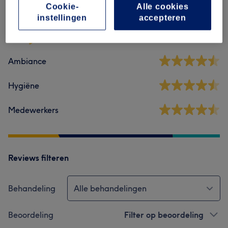
Cookie-
Alle cookies
4,9
instellingen
accepteren
73 reviews
Ambiance
Hygiëne
Medewerkers
Reviews filteren
Behandeling
Alle behandelingen
Beoordeling
Filter op beoordeling