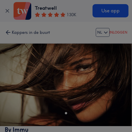
Treatwell
Use app
130K
Kappers in de buurt
NL
INLOGGEN
By Immu