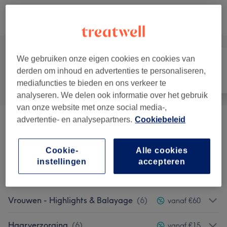
Niet wat je zocht?
Alle behandelingen
We gebruiken onze eigen cookies en cookies van
derden om inhoud en advertenties te personaliseren,
Alle
Haar
Ontharen
mediafuncties te bieden en ons verkeer te
analyseren. We delen ook informatie over het gebruik
van onze website met onze social media-,
advertentie- en analysepartners.
Cookiebeleid
Vrouwen - Knippen & Styling
(
10
)
vanaf €16
Vrouwen - Stylen
(
1
)
vanaf €28
Cookie-
Alle cookies
instellingen
accepteren
Vrouwen - Kleuren
(
9
)
vanaf €36
Vrouwen - Highlights & Balayage
(
6
)
vanaf €60
Haarverzorging
(
6
)
vanaf €15