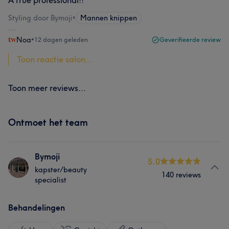
A true professional!!
Styling door Bymoji
•
Mannen knippen
Noa
•
12 dagen geleden
Geverifieerde review
Toon reactie salon...
Toon meer reviews...
Ontmoet het team
Bymoji
5.0
kapster/beauty
140 reviews
specialist
Behandelingen