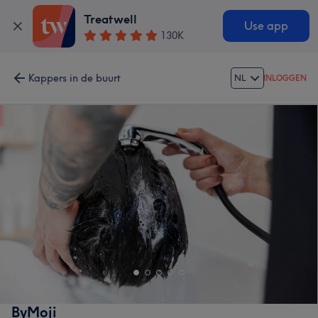
Treatwell
Use app
130K
Kappers in de buurt
NL
INLOGGEN
ByMoji