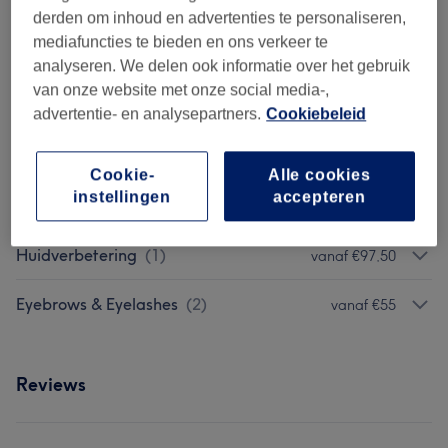
derden om inhoud en advertenties te personaliseren,
Cursussen
(
1
)
€400
mediafuncties te bieden en ons verkeer te
analyseren. We delen ook informatie over het gebruik
Huidverbetering /
van onze website met onze social media-,
vanaf €75
Gezichtsbehandelingen
(
2
)
advertentie- en analysepartners.
Cookiebeleid
Gezichtsbehandelingen
(
7
)
vanaf €60
Cookie-
Alle cookies
instellingen
accepteren
Wimpers & Wenkbrauwen
(
6
)
vanaf €15
Huidverbetering
(
1
)
vanaf €97,50
Eyebrows & Eyelashes
(
2
)
vanaf €55
Reviews