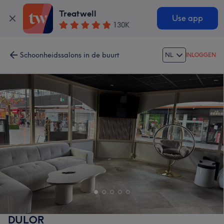
Treatwell
Use app
130K
Schoonheidssalons in de buurt
NL
INLOGGEN
DULOR