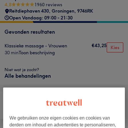
4,8
1960 reviews
Reitdiephaven 430
,
Groningen
,
9746RK
Open Vandaag: 09:00 - 21:30
Gevonden resultaten
€43,25
Klassieke massage - Vrouwen
Kies
30 min
Toon beschrijving
Niet wat je zocht?
Alle behandelingen
Cosmetische
Gezicht
Massage
Tandheelkunde
We gebruiken onze eigen cookies en cookies van
derden om inhoud en advertenties te personaliseren,