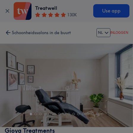
Treatwell
Use app
130K
Schoonheidssalons in de buurt
NL
INLOGGEN
Gioya Treatments