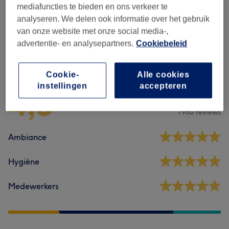
mediafuncties te bieden en ons verkeer te
Massages
(
2
)
vanaf €43,25
analyseren. We delen ook informatie over het gebruik
van onze website met onze social media-,
advertentie- en analysepartners.
Cookiebeleid
Reviews
Cookie-
Alle cookies
instellingen
accepteren
4,8
1960 reviews
Ambiance
Hygiëne
Medewerkers