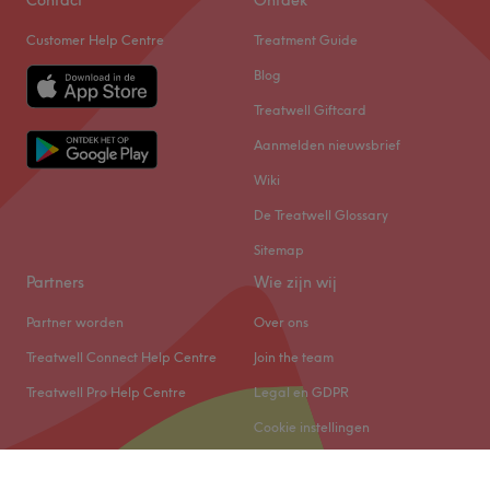
Contact
Ontdek
Customer Help Centre
Treatment Guide
Blog
Treatwell Giftcard
Aanmelden nieuwsbrief
Wiki
De Treatwell Glossary
Sitemap
Partners
Wie zijn wij
Partner worden
Over ons
Treatwell Connect Help Centre
Join the team
Treatwell Pro Help Centre
Legal en GDPR
Cookie instellingen