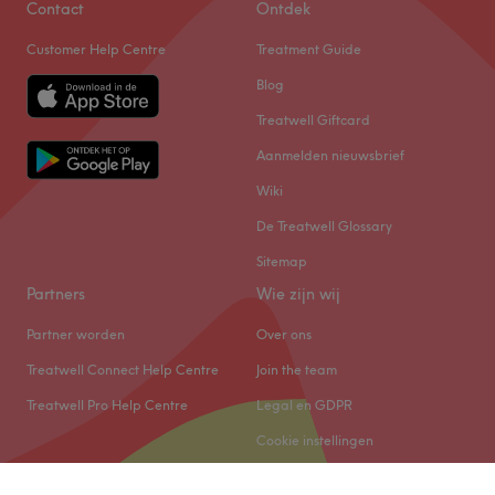
Contact
Ontdek
Customer Help Centre
Treatment Guide
Blog
Treatwell Giftcard
Aanmelden nieuwsbrief
Wiki
De Treatwell Glossary
Sitemap
Partners
Wie zijn wij
Partner worden
Over ons
Treatwell Connect Help Centre
Join the team
Treatwell Pro Help Centre
Legal en GDPR
Cookie instellingen