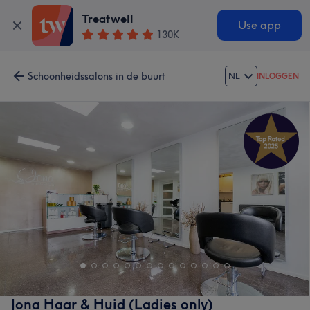
Treatwell
Use app
130K
Schoonheidssalons in de buurt
NL
INLOGGEN
Jona Haar & Huid (Ladies only)