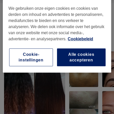
We gebruiken onze eigen cookies en cookies van
Huidverbetering
(
1
)
vanaf €0,85
derden om inhoud en advertenties te personaliseren,
mediafuncties te bieden en ons verkeer te
Massages
(
2
)
vanaf €17
analyseren. We delen ook informatie over het gebruik
van onze website met onze social media-,
advertentie- en analysepartners.
Cookiebeleid
Ons werk
Klik op de afbeelding voor meer details
Cookie-
Alle cookies
instellingen
accepteren