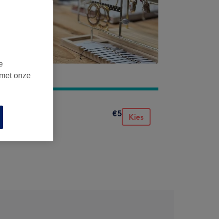
e
 met onze
€5
Kies