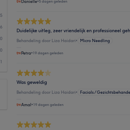
Danielle
•
5 dagen geleden
25
6
Duidelijke uitleg, zeer vriendelijk en professioneel g
0
Behandeling door Liza Haidari
•
Micro Needling
0
Petra
•
19 dagen geleden
1
Was geweldig
Behandeling door Liza Haidari
•
Facials / Gezichtsbehand
Amal
•
19 dagen geleden