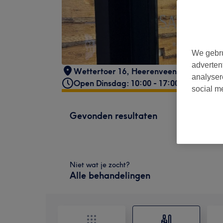
We gebru
adverten
Wettertoer 16
,
Heerenveen
analyser
Open Dinsdag: 10:00 - 17:00
social m
Gevonden resultaten
Niet wat je zocht?
Alle behandelingen