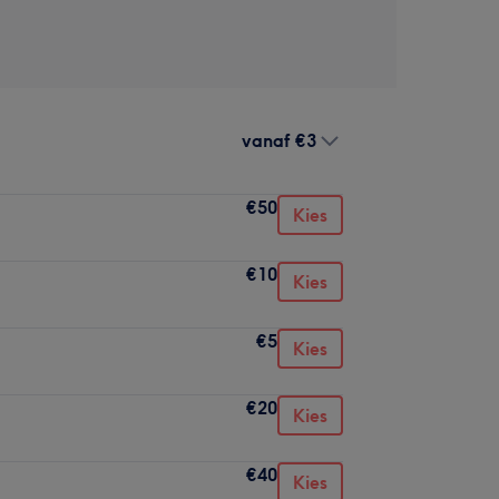
vanaf
€3
€50
Kies
€10
Kies
€5
Kies
€20
Kies
€40
Kies