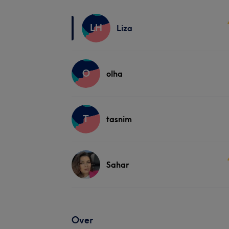
LH
Liza
O
olha
T
tasnim
Sahar
Over