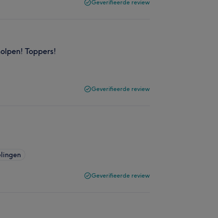
Geverifieerde review
eholpen! Toppers!
Geverifieerde review
elingen
Geverifieerde review