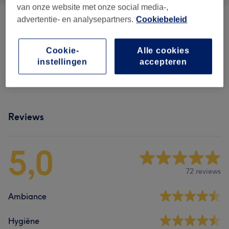
van onze website met onze social media-,
advertentie- en analysepartners.
Cookiebeleid
BROWBAR
(
6
)
vanaf €20
LASHBAR
(
2
)
Cookie-
Alle cookies
vanaf €20
instellingen
accepteren
COMBI TREATMENTS
(
1
)
€105
Reviews
5,0
72 reviews
Ambiance
Hygiëne