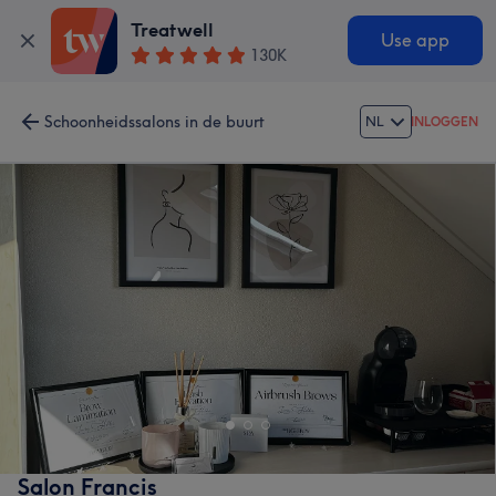
Treatwell
Use app
130K
Schoonheidssalons in de buurt
NL
INLOGGEN
Salon Francis