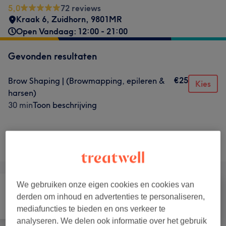
5,0
72 reviews
Kraak 6
,
Zuidhorn
,
9801MR
Open Vandaag: 12:00 - 21:00
Gevonden resultaten
€25
Brow Shaping | (Browmapping, epileren &
Kies
harsen)
30 min
Toon beschrijving
Niet wat je zocht?
Alle behandelingen
We gebruiken onze eigen cookies en cookies van
derden om inhoud en advertenties te personaliseren,
Alle
Ontharen
Gezicht
mediafuncties te bieden en ons verkeer te
analyseren. We delen ook informatie over het gebruik