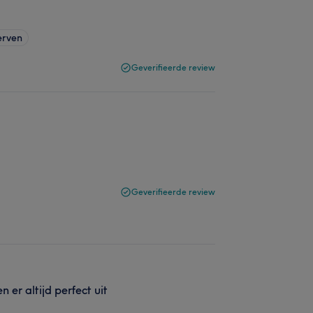
erven
Geverifieerde review
Geverifieerde review
 er altijd perfect uit