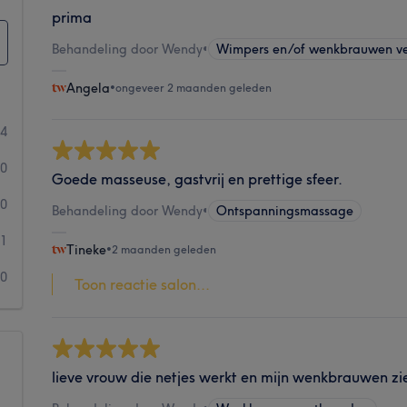
prima
Behandeling door Wendy
•
Wimpers en/of wenkbrauwen v
Angela
•
ongeveer 2 maanden geleden
84
10
Goede masseuse, gastvrij en prettige sfeer.
0
Behandeling door Wendy
•
Ontspanningsmassage
1
Tineke
•
2 maanden geleden
0
Toon reactie salon...
lieve vrouw die netjes werkt en mijn wenkbrauwen zien