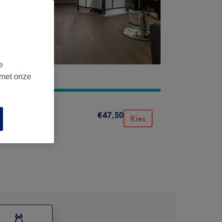
e
 met onze
€47,50
Kies