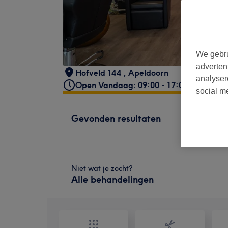
We gebru
adverten
Hofveld 144
,
Apeldoorn
analyser
Open Vandaag: 09:00 - 17:00
social m
Gevonden resultaten
Niet wat je zocht?
Alle behandelingen