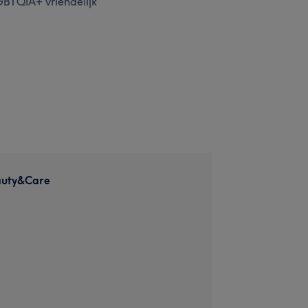
BTQIA+ vriendelijk
auty&Care