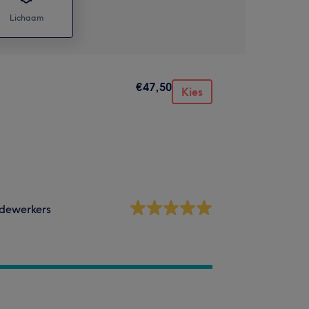
Lichaam
€47,50
Kies
dewerkers