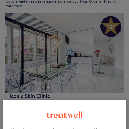
hydraterende gezichtsbehandeling in de buurt van Groene Hilledijk,
Rotterdam
Iconic Skin Clinic
4,9
735 reviews
Entrepothaven, Rotterdam
Laat zien op de kaart
HydraGlow + CO2
€150