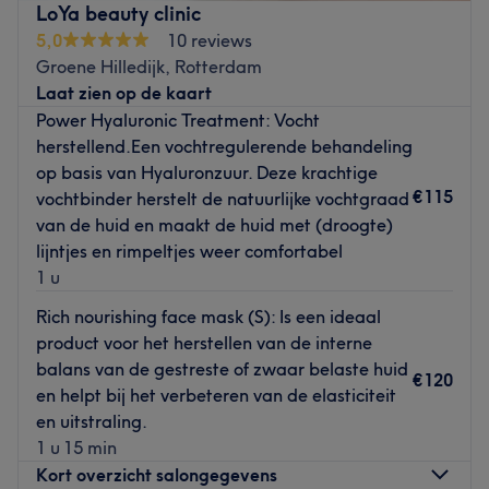
LoYa beauty clinic
beste voor je uit! Alle kappers bij New Image zijn
5,0
10 reviews
vakkundig en gespecialiseerd in specifieke behandeling.
Groene Hilledijk, Rotterdam
Ze nodigen jou uit om langs te komen voor een bakkie
Laat zien op de kaart
koffie of thee en advies op maat.
Power Hyaluronic Treatment: Vocht
Dichtstbijzijnde openbaar vervoer:
herstellend.Een vochtregulerende behandeling
De bushalte Rotterdam Vuurplaat is op loopafstand van
op basis van Hyaluronzuur. Deze krachtige
de salon.
€115
vochtbinder herstelt de natuurlijke vochtgraad
van de huid en maakt de huid met (droogte)
Het team:
lijntjes en rimpeltjes weer comfortabel
Het team helpt je met veel kunde en plezier.
1 u
Wat we leuk vinden aan de salon:
Rich nourishing face mask (S): Is een ideaal
Sfeer: professioneel en gezellig
product voor het herstellen van de interne
Gespecialiseerd in: Europees, Aziatisch & Afro haar.
balans van de gestreste of zwaar belaste huid
Merken en producten: Ze maken gebruik van vegan,
€120
en helpt bij het verbeteren van de elasticiteit
natuurlijke & lokale producten.
en uitstraling.
De extra's: In deze salon spreken ze Nederlands, Engels,
1 u 15 min
Spaans, Papiaments en de salon is rolstoelvriendelijk.
Kort overzicht salongegevens
Go to venue