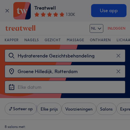
Treatwell
Use app
130K
NL
INLOGGEN
KAPPER
NAGELS
GEZICHT
MASSAGE
ONTHAREN
LICHA
Sorteer op
Elke prijs
Voorzieningen
Salons
Expr
8 salons met: