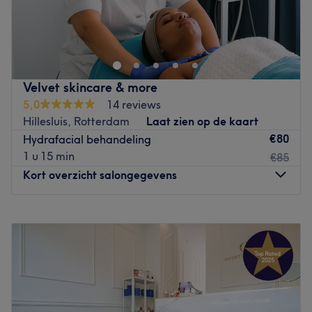
Go to venue
Laan op Zuid in Rotterdam is de professionele
beautysalon Sun and Skin gevestigd. Je kunt bij de salon
terecht voor onder andere cryolipolyse, laserontharing en
microblading. Sun and Skin is een beautysalon met hoge
standaarden, die is aangesloten bij Anbos, de
Velvet skincare & more
brancheorganisatie voor gediplomeerde
5,0
14 reviews
schoonheidsspecialisten en salons. Voornamelijk wanneer
Hillesluis, Rotterdam
Laat zien op de kaart
je op zoek bent naar ontspanning en beauty ben je bij
€80
Hydrafacial behandeling
deze salon aan het juiste adres.
1 u 15 min
€85
Goed om te weten: de salon heeft meer dan 5 jaar
Kort overzicht salongegevens
ervaring met cryotherapie.
Go to venue
Maandag
09:00
–
13:30
Dinsdag
09:00
–
18:00
Woensdag
Gesloten
Donderdag
09:00
–
17:00
Vrijdag
Gesloten
Zaterdag
12:00
–
18:00