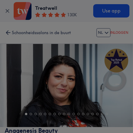
Treatwell
Use app
130K
Schoonheidssalons in de buurt
NL
INLOGGEN
Anagenesis Beauty