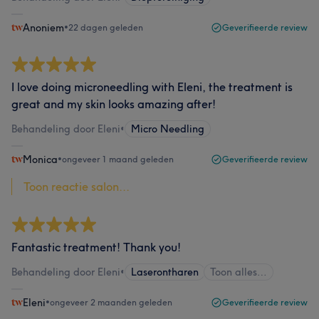
Anoniem
•
22 dagen geleden
Geverifieerde review
I love doing microneedling with Eleni, the treatment is
great and my skin looks amazing after!
Behandeling door Eleni
•
Micro Needling
Monica
•
ongeveer 1 maand geleden
Geverifieerde review
Toon reactie salon...
Fantastic treatment! Thank you!
Behandeling door Eleni
•
Laserontharen
Toon alles…
Eleni
•
ongeveer 2 maanden geleden
Geverifieerde review