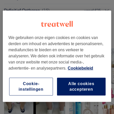
Definitief Ontharen
(
15
)
vanaf €25
Wimpers & Wenkbrauwen
(
1
)
€25
We gebruiken onze eigen cookies en cookies van
Ons werk
derden om inhoud en advertenties te personaliseren,
Klik op de afbeelding voor meer details
mediafuncties te bieden en ons verkeer te
analyseren. We delen ook informatie over het gebruik
van onze website met onze social media-,
advertentie- en analysepartners.
Cookiebeleid
Cookie-
Alle cookies
instellingen
accepteren