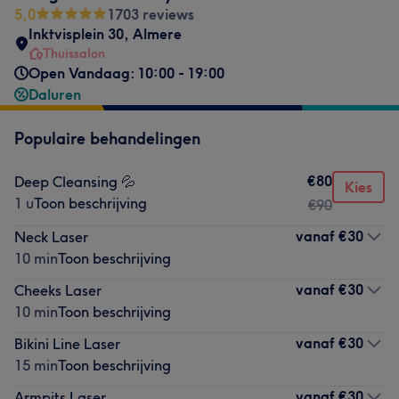
5,0
1703 reviews
Inktvisplein 30
,
Almere
Thuissalon
Open Vandaag: 10:00 - 19:00
Daluren
Populaire behandelingen
€80
Deep Cleansing 💦
Kies
1 u
Toon beschrijving
€90
vanaf
€30
Neck Laser
10 min
Toon beschrijving
vanaf
€30
Cheeks Laser
10 min
Toon beschrijving
vanaf
€30
Bikini Line Laser
15 min
Toon beschrijving
vanaf
€30
Armpits Laser