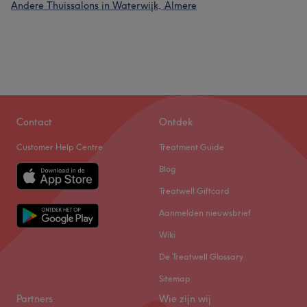
Andere Thuissalons in Waterwijk, Almere
Contact
Ontdek
Customer Help Centre
Treatment Guide
Blog
Treatwell Giftcard
Aanmelden nieuwsbrief
Wiki
De Treatwell Glossary
Sitemap
Partners
Wie zijn wij