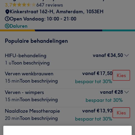
3,7
647 reviews
Kinkerstraat 162-H
,
Amsterdam
,
1053EH
Open Vandaag: 10:00 - 21:00
Daluren
Populaire behandelingen
vanaf
€34,50
HIFU-behandeling
1 u
Toon beschrijving
vanaf
€17,50
Verven wenkbrauwen
Kies
15 min
Toon beschrijving
bespaar tot 30%
vanaf
€28
Verven - wimpers
15 min
Toon beschrijving
bespaar tot 30%
vanaf
€13,93
Naaldloze Mesotherapie
Kies
20 min
Toon beschrijving
bespaar tot 30%
vanaf
€27,93
Microdermabrasie I