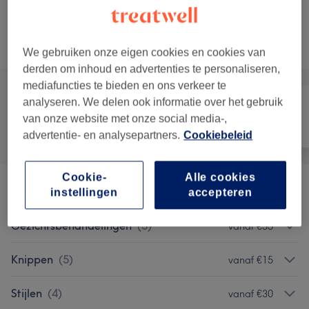
30 min
Toon beschrijving
bespaar tot 30%
Alle behandelingen
We gebruiken onze eigen cookies en cookies van
derden om inhoud en advertenties te personaliseren,
mediafuncties te bieden en ons verkeer te
analyseren. We delen ook informatie over het gebruik
van onze website met onze social media-,
Alle
Haar
Nagels
advertentie- en analysepartners.
Cookiebeleid
Cookie-
Alle cookies
Wenkbrauwen Lift
(
1
)
vanaf €60
instellingen
accepteren
Gezichtsbehandelingen
(
5
)
vanaf €55
Knippen
(
5
)
vanaf €15
Stijlen
(
4
)
vanaf €30