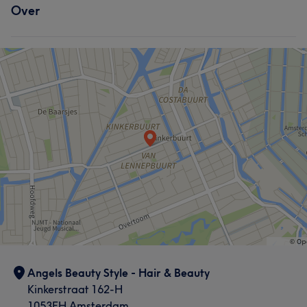
Over
Haar
Nagels
Gezicht
Angels Beauty Style - Hair & Beauty
Kinkerstraat 162-H
1053EH Amsterdam