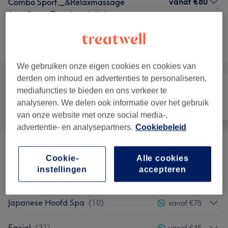
vanaf
€80
Combo Sport,_&Relaxmassage
1 u - 2 uren
Toon beschrijving
bespaar tot 20%
Alle behandelingen
We gebruiken onze eigen cookies en cookies van
derden om inhoud en advertenties te personaliseren,
mediafuncties te bieden en ons verkeer te
analyseren. We delen ook informatie over het gebruik
Alle
Haar
Gezicht
van onze website met onze social media-,
advertentie- en analysepartners.
Cookiebeleid
Gezichtsbehandeling
(
5
)
vanaf €116
Cookie-
Alle cookies
instellingen
accepteren
Aroma Spa Body Treatments
(
14
)
vanaf €45
Japanese Hoofd Spa
(
10
)
vanaf €75
Facial
(
31
)
vanaf €45