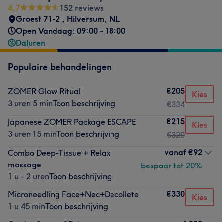
4,7
152 reviews
Groest 71-2
,
Hilversum
,
NL
Open Vandaag: 09:00 - 18:00
Daluren
Populaire behandelingen
€205
ZOMER Glow Ritual
Kies
3 uren 5 min
Toon beschrijving
€334
€215
Japanese ZOMER Package ESCAPE
Kies
3 uren 15 min
Toon beschrijving
€320
vanaf
€92
Combo Deep-Tissue + Relax
massage
bespaar tot 20%
1 u - 2 uren
Toon beschrijving
€330
Microneedling Face+Nec+Decollete
Kies
1 u 45 min
Toon beschrijving