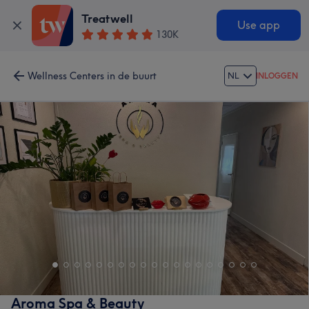
Treatwell
Use app
130K
Wellness Centers in de buurt
NL
INLOGGEN
Aroma Spa & Beauty