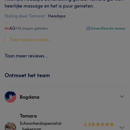
heerlijke massage en het is puur genieten.
Styling door Tamara
•
Headspa
AG
•
25 dagen geleden
Geverifieerde review
Toon reactie salon...
Toon meer reviews...
Ontmoet het team
B
Bogdana
Behandelingen
Tamara
Schoonheidsspecialist
4.8
Haar
Massage
, bekwaam