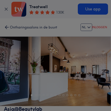
Treatwell
Use app
130K
Ontharingssalons in de buurt
NL
INLOGGEN
Asia@Beautylab