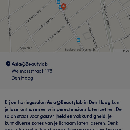
Asia@Beautylab
Weimarsstraat 178
Den Haag
Bij
ontharingssalon Asia@Beautylab
in
Den Haag
kun
je
laserontharen
en
wimperextensions
laten zetten. De
salon staat voor
gastvrijheid en vakkundigheid
. Je
kunt diverse zones van je lichaam laten laseren. Denk
aan je bovenlip, kin of benen. Het voordeel van laseren