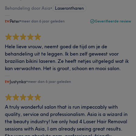
Behandeling door Asia
•
Laserontharen
Peter
•
meer dan 6 jaar geleden
Geverifieerde review
Hele lieve vrouw, neemt goed de tijd om je de
behandeling uit te leggen. Ik ben zelf geweest voor
brazilian bikini laseren. Ze heeft netjes uitgelegd wat ik
kan verwachten. Het is groot, schoon en mooi salon.
Justynka
•
meer dan 6 jaar geleden
A truly wonderful salon that is run impeccably with
quality, service and professionalism. Asia is a wizard in
the beauty industry! Ive only had 4 Laser Hair Removal
sessions with Asia, I am already seeing great results.
She was an absolute gem, professional, friendly,