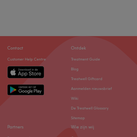
Contact
Ontdek
Customer Help Centre
Treatment Guide
Blog
Treatwell Giftcard
Aanmelden nieuwsbrief
Wiki
De Treatwell Glossary
Sitemap
Partners
Wie zijn wij