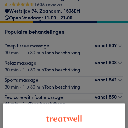
4,7
1606 reviews
Westzijde 94
,
Zaandam
,
1506EH
Open Vandaag: 11:00 - 21:00
Populaire behandelingen
vanaf
€39
Deep tissue massage
30 min - 1 u 30 min
Toon beschrijving
vanaf
€38
Relax massage
30 min - 1 u 30 min
Toon beschrijving
vanaf
€42
Sports massage
30 min - 1 u 30 min
Toon beschrijving
vanaf
€50
Pedicure with foot massage
45 min - 1 u
Toon beschrijving
vanaf
€42
Thai massage
30 min - 1 u 30 min
Toon beschrijving