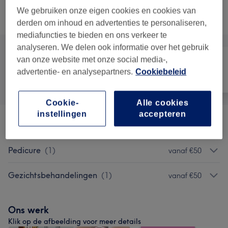
We gebruiken onze eigen cookies en cookies van
Alle behandelingen
derden om inhoud en advertenties te personaliseren,
mediafuncties te bieden en ons verkeer te
analyseren. We delen ook informatie over het gebruik
van onze website met onze social media-,
advertentie- en analysepartners.
Cookiebeleid
Alle
Nagels
Gezicht
Cookie-
Alle cookies
instellingen
accepteren
Massages
(
11
)
vanaf €38
Pedicure
(
1
)
vanaf €50
Gezichtsbehandelingen
(
1
)
vanaf €50
Ons werk
Klik op de afbeelding voor meer details