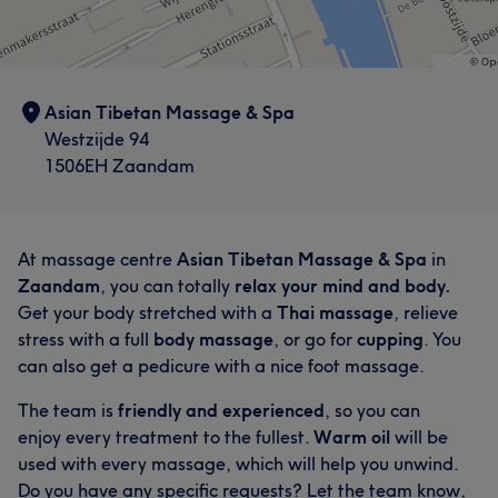
Wat onze klanten zeggen over Choedan
Professioneel
19
Vriendelijk
18
Vakkundig
17
Deskundig
13
Asian Tibetan Massage & Spa
Westzijde 94
1506EH Zaandam
At massage centre
Asian Tibetan Massage & Spa
in
Zaandam
, you can totally
relax your mind and body.
Get your body stretched with a
Thai massage
, relieve
stress with a full
body massage
, or go for
cupping
. You
can also get a pedicure with a nice foot massage.
The team is
friendly and experienced
, so you can
enjoy every treatment to the fullest.
Warm oil
will be
used with every massage, which will help you unwind.
Do you have any specific requests? Let the team know,