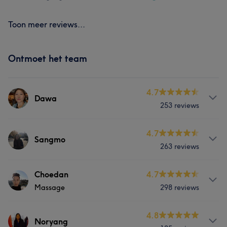
Toon meer reviews...
Ontmoet het team
4.7
Dawa
253 reviews
Behandelingen
4.7
Sangmo
263 reviews
Nagels
Massage
Gezicht
Behandelingen
Choedan
4.7
Wat onze klanten zeggen over Dawa
Massage
298 reviews
Nagels
Massage
Lichaam
Professioneel
28
Ervaren
16
Vakkundig
15
Over
4.8
Gezicht
Noryang