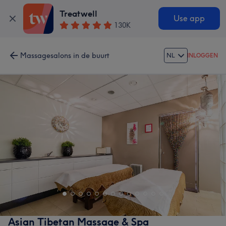
Treatwell
Use app
130K
Massagesalons in de buurt
NL
INLOGGEN
Asian Tibetan Massage & Spa