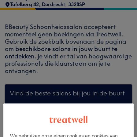
Tafelberg 42
,
Dordrecht
,
3328SP
BBeauty Schoonheidssalon accepteert
momenteel geen boekingen via Treatwell.
Gebruik de zoekbalk bovenaan de pagina
om
beschikbare salons in jouw buurt te
ontdekken.
Je vindt er tal van hoogwaardige
professionals die klaarstaan om je te
ontvangen.
Vind de beste salons bij jou in de buurt
Zoek op Treatwell
We gebruiken onze eigen cookies en cookies van