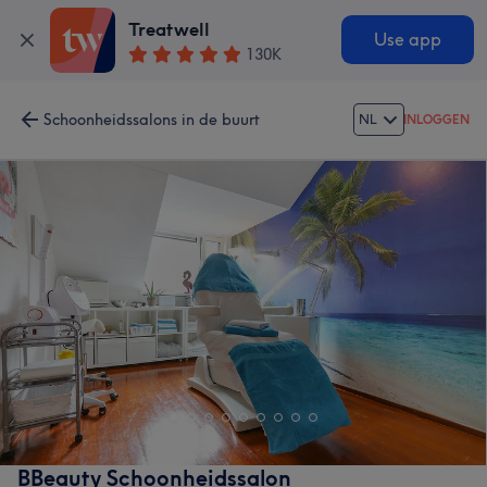
Treatwell
Use app
130K
Schoonheidssalons in de buurt
NL
INLOGGEN
BBeauty Schoonheidssalon