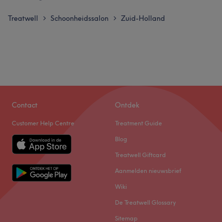
Treatwell
Schoonheidssalon
Zuid-Holland
>
>
Contact
Ontdek
Customer Help Centre
Treatment Guide
Blog
Treatwell Giftcard
Aanmelden nieuwsbrief
Wiki
De Treatwell Glossary
Sitemap