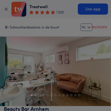
Treatwell
Use app
130K
Schoonheidssalons in de buurt
NL
INLOGGEN
Beauty Bar Arnhem