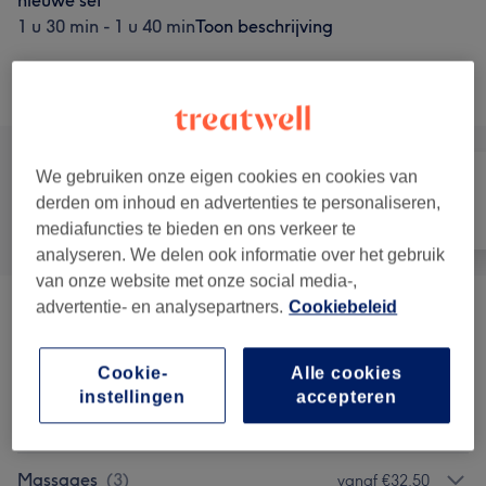
nieuwe set
1 u 30 min - 1 u 40 min
Toon beschrijving
Alle behandelingen
We gebruiken onze eigen cookies en cookies van
derden om inhoud en advertenties te personaliseren,
Alle
Nagels
Ontharen
mediafuncties te bieden en ons verkeer te
analyseren. We delen ook informatie over het gebruik
van onze website met onze social media-,
advertentie- en analysepartners.
Cookiebeleid
Anti Celullite Bindweefsel +
vanaf €32,50
Cupping
(
1
)
Cookie-
Alle cookies
instellingen
accepteren
Image Gezichtsbehandelingen/
vanaf €65
Huidverbetering
(
4
)
Massages
(
3
)
vanaf €32,50