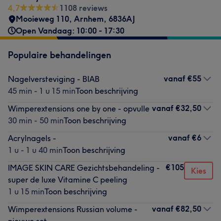
4,7
1108 reviews
Mooieweg 110
,
Arnhem
,
6836AJ
Open Vandaag: 10:00 - 17:30
Populaire behandelingen
vanaf
€55
Nagelversteviging - BIAB
45 min - 1 u 15 min
Toon beschrijving
vanaf
€32,50
Wimperextensions one by one - opvulle
30 min - 50 min
Toon beschrijving
vanaf
€6
Acrylnagels -
1 u - 1 u 40 min
Toon beschrijving
€105
IMAGE SKIN CARE Gezichtsbehandeling -
Kies
super de luxe Vitamine C peeling
1 u 15 min
Toon beschrijving
vanaf
€82,50
Wimperextensions Russian volume -