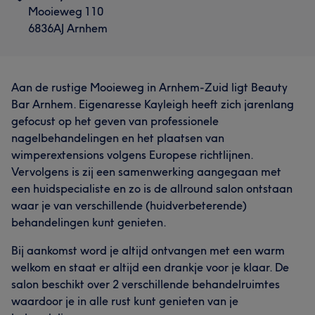
Mooieweg 110
6836AJ Arnhem
Wat onze klanten zeggen over Anita
Aan de rustige Mooieweg in Arnhem-Zuid ligt Beauty
Bar Arnhem. Eigenaresse Kayleigh heeft zich jarenlang
Deskundig
27
Vakkundig
23
Professioneel
21
gefocust op het geven van professionele
Vriendelijk
16
nagelbehandelingen en het plaatsen van
wimperextensions volgens Europese richtlijnen.
Vervolgens is zij een samenwerking aangegaan met
een huidspecialiste en zo is de allround salon ontstaan
waar je van verschillende (huidverbeterende)
behandelingen kunt genieten.
Bij aankomst word je altijd ontvangen met een warm
welkom en staat er altijd een drankje voor je klaar. De
salon beschikt over 2 verschillende behandelruimtes
waardoor je in alle rust kunt genieten van je