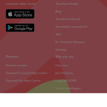
Customer Help Centre
Treatment Guide
Blog
Treatwell Giftcard
Aanmelden nieuwsbrief
Wiki
De Treatwell Glossary
Sitemap
Partners
Wie zijn wij
Partner worden
Over ons
Treatwell Connect Help Centre
Join the team
Treatwell Pro Help Centre
Legal en GDPR
Cookie instellingen
© 2026 Treatwell Salonized NL B.V.