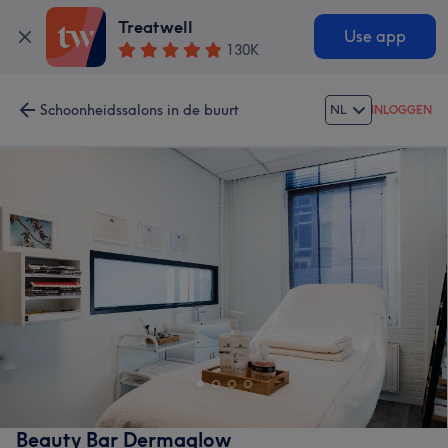
Treatwell
Use app
130K
Schoonheidssalons in de buurt
NL
INLOGGEN
Beauty Bar Dermaglow