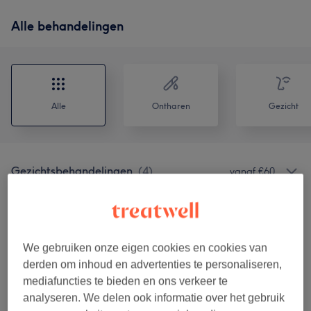
Alle behandelingen
Alle
Ontharen
Gezicht
Gezichtsbehandelingen
(
4
)
vanaf €60
Microneedling
(
5
)
vanaf €70
Wimpers En Wenkbrauwen
(
2
)
vanaf €30
We gebruiken onze eigen cookies en cookies van
derden om inhoud en advertenties te personaliseren,
Threaden
(
1
)
vanaf €15
mediafuncties te bieden en ons verkeer te
analyseren. We delen ook informatie over het gebruik