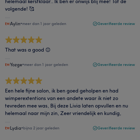
helemaal kerstklaar.. Ik ben er onwijs blij mee! Tot de
volgende! 🥰
Aylin
•
meer dan 1 jaar geleden
Geverifieerde review
That was a good 😊
Yozge
•
meer dan 1 jaar geleden
Geverifieerde review
Een hele fijne salon, ik ben goed geholpen en had
wimperextentions van een andete waar ik niet zo
tevreden mee was, Bij deze Livia laten opvullen en nu
helemaal naar mijn zin, Zeer vriendelijk en kundig,
Lydia
•
bijna 2 jaar geleden
Geverifieerde review