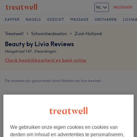
NL
INLOGGEN
KAPPER
NAGELS
GEZICHT
MASSAGE
ONTHAREN
LICHA
Treatwell
Schoonheidssalon
Zuid-Holland
>
>
Beauty by Livia Reviews
Hoogstraat 147, Vlaardingen
Check beschikbaarheid en boek online
De reviews zijn geschreven door klanten na hun bezoek.
4,7
330 reviews
Ambiance
We gebruiken onze eigen cookies en cookies van
derden om inhoud en advertenties te personaliseren,