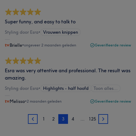
Super funny, and easy to talk to
Styling door Esra
•
Vrouwen knippen
Brielle
•
ongeveer 2 maanden geleden
Geverifieerde review
Esra was very attentive and professional. The result was
amazing.
Styling door Esra
•
Highlights - half hoofd
Toon alles…
Melissa
•
2 maanden geleden
Geverifieerde review
1
2
3
4
…
125
2
4