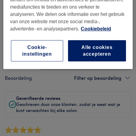
Hygiëne
mediafuncties te bieden en ons verkeer te
analyseren. We delen ook informatie over het gebruik
Medewerkers
van onze website met onze social media-,
advertentie- en analysepartners.
Cookiebeleid
Reviews filteren
Cookie-
Alle cookies
instellingen
accepteren
Behandeling
Alle behandelingen
Beoordeling
Filter op beoordeling
Geverifieerde reviews
Geschreven door onze klanten, zodat je weet wat je
kunt verwachten bij elke salon.