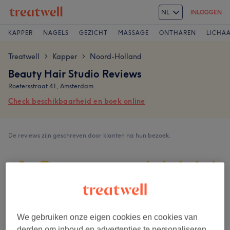
NL
INLOGGEN
KAPPER
NAGELS
GEZICHT
MASSAGE
ONTHAREN
LICHA
Treatwell
Kapper
Noord-Holland
>
>
Beauty Hair Studio Reviews
Roetersstraat 41, Amsterdam
Check beschikbaarheid en boek online
De reviews zijn geschreven door klanten na hun bezoek.
4,9
795 reviews
Ambiance
We gebruiken onze eigen cookies en cookies van
derden om inhoud en advertenties te personaliseren,