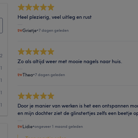
Heel plezierig, veel uitleg en rust
Grietje
•
7 dagen geleden
42
Zo als altijd weer met mooie nagels naar huis.
31
Thea
•
7 dagen geleden
1
1
1
Door je manier van werken is het een ontspannen mo
en mijn dochter ziet de glinstertjes zelfs een beetje op
Lidie
•
ongeveer 1 maand geleden