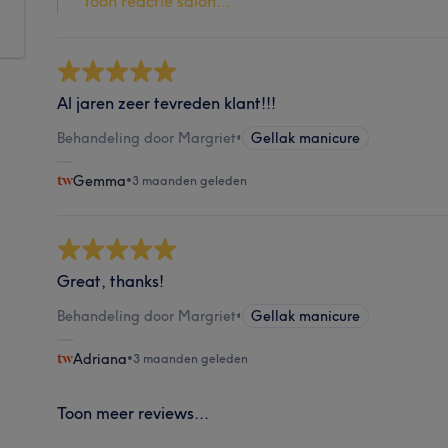
Toon reactie salon...
Al jaren zeer tevreden klant!!!
Behandeling door Margriet
•
Gellak manicure
Gemma
•
3 maanden geleden
Great, thanks!
Behandeling door Margriet
•
Gellak manicure
Adriana
•
3 maanden geleden
Toon meer reviews...