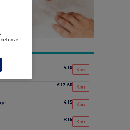
e
 met onze
€10
Kies
€12,50
Kies
€15
gel
Kies
€15
Kies