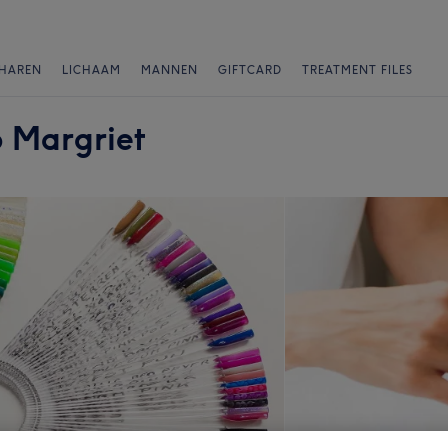
HAREN
LICHAAM
MANNEN
GIFTCARD
TREATMENT FILES
o Margriet