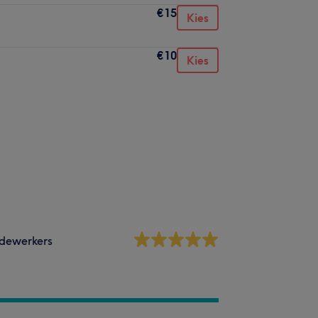
€15
Kies
€10
Kies
dewerkers