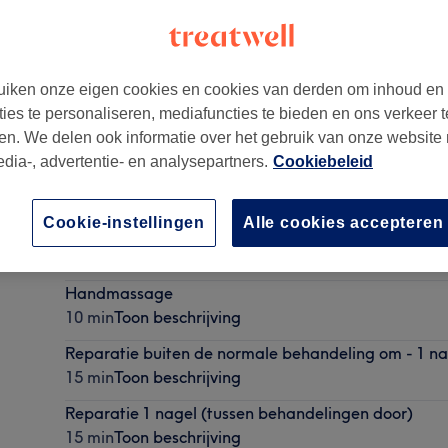
iken onze eigen cookies en cookies van derden om inhoud en
ties te personaliseren, mediafuncties te bieden en ons verkeer t
en. We delen ook informatie over het gebruik van onze website
edia-, advertentie- en analysepartners.
Cookiebeleid
Cookie-instellingen
Alle cookies accepteren
+ Toevoegen van een gellak kleur over de BIAB
10 min
Toon beschrijving
Handmassage
10 min
Toon beschrijving
Reparatie buiten de normale behandeling om - 1 na
15 min
Toon beschrijving
Reparatie 1 nagel (tussen behandelingen door)
15 min
Toon beschrijving