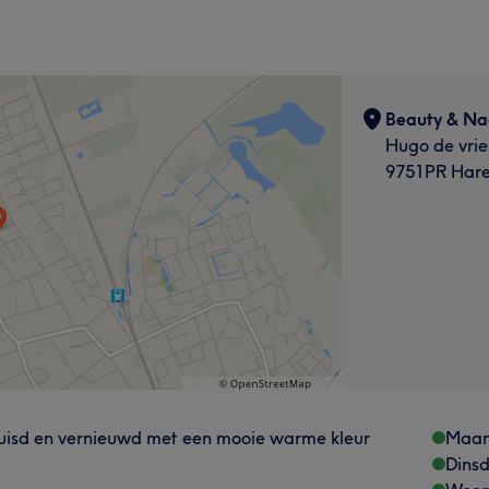
Beauty & Na
Hugo de vri
9751PR Har
erhuisd en vernieuwd met een mooie warme kleur
Maa
Dins