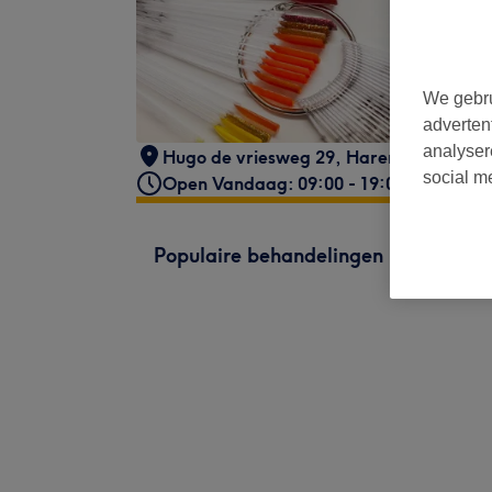
We gebru
adverten
analyser
Hugo de vriesweg 29
,
Haren
,
9751PR
social m
Open Vandaag: 09:00 - 19:00
Populaire behandelingen