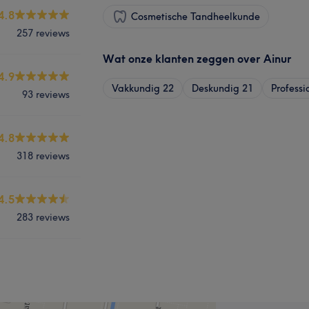
4.8
Cosmetische Tandheelkunde
257 reviews
Wat onze klanten zeggen over Ainur
4.9
Vakkundig
22
Deskundig
21
Professi
93 reviews
4.8
318 reviews
4.5
283 reviews