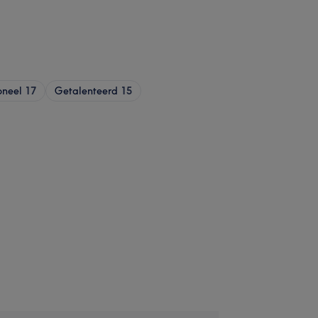
oneel
17
Getalenteerd
15