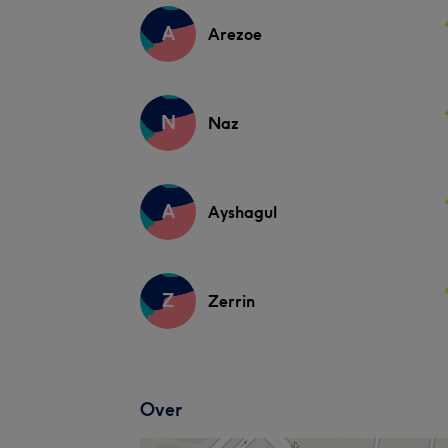
A
Arezoe
N
Naz
A
Ayshagul
Z
Zerrin
Over