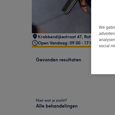
We gebru
adverten
Krabbendijkestraat 47
,
Rotterdam
analyser
Open Vandaag: 09:00 - 17:00
social m
Gevonden resultaten
Niet wat je zocht?
Alle behandelingen