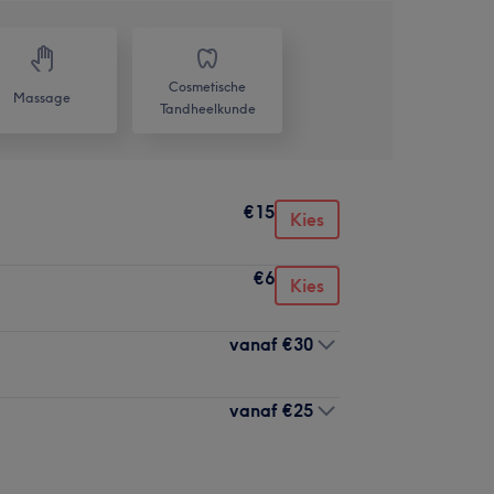
Cosmetische
Massage
Tandheelkunde
€15
Kies
€6
Kies
vanaf
€30
vanaf
€25