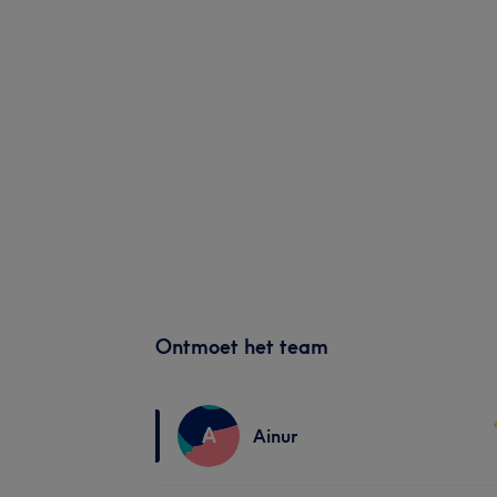
Ontmoet het team
A
Ainur