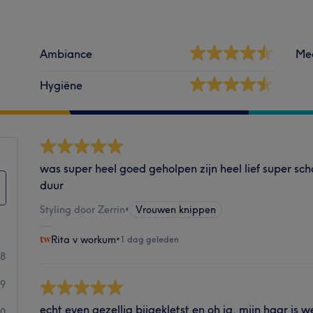
Ambiance
Me
Hygiëne
was super heel goed geholpen zijn heel lief super sch
duur
Styling door Zerrin
•
Vrouwen knippen
Rita v workum
•
1 dag geleden
28
59
echt even gezellig bijgekletst en oh ja, mijn haar is 
30