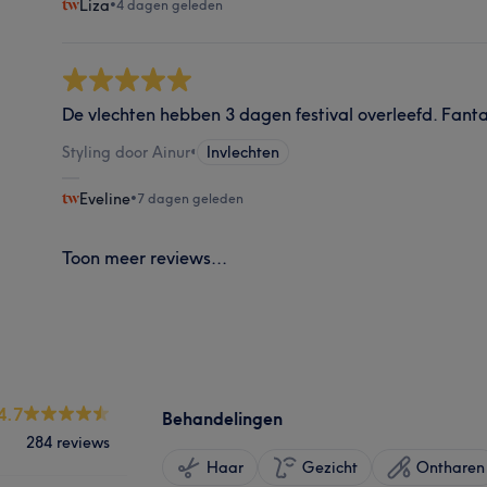
Liza
•
4 dagen geleden
De vlechten hebben 3 dagen festival overleefd. Fanta
Styling door Ainur
•
Invlechten
Eveline
•
7 dagen geleden
Toon meer reviews...
4.7
Behandelingen
284 reviews
Haar
Gezicht
Ontharen