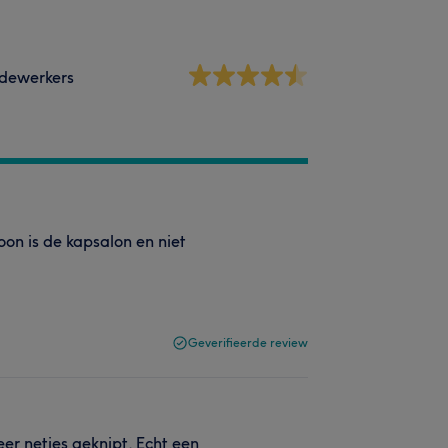
dewerkers
oon is de kapsalon en niet
Geverifieerde review
weer netjes geknipt. Echt een