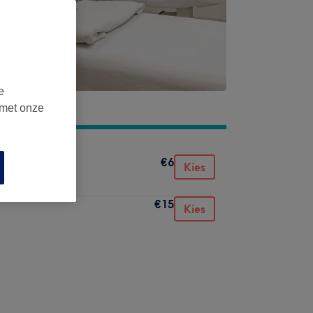
e
 met onze
€6
Kies
€15
Kies