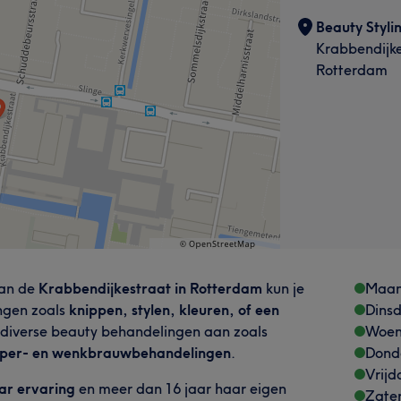
Beauty Styli
Krabbendijke
Rotterdam
an de
Krabbendijkestraat in Rotterdam
kun je
Maa
ngen zoals
knippen, stylen, kleuren, of een
Dins
 diverse beauty behandelingen aan zoals
Woen
mper- en wenkbrauwbehandelingen
.
Dond
Vrijd
aar ervaring
en meer dan 16 jaar haar eigen
Zate