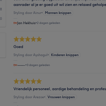
aanrader al je er goed uit wil zien en relaxed geholp
18
Styling door Ainur
•
Mannen knippen
20
Jan Hekhuis
•
2 dagen geleden
Goed
Styling door Ayshagul
•
Kinderen knippen
——-
•
3 dagen geleden
Vriendelijk personeel, aardige behandeling en profess
Styling door Arezoe
•
Vrouwen knippen