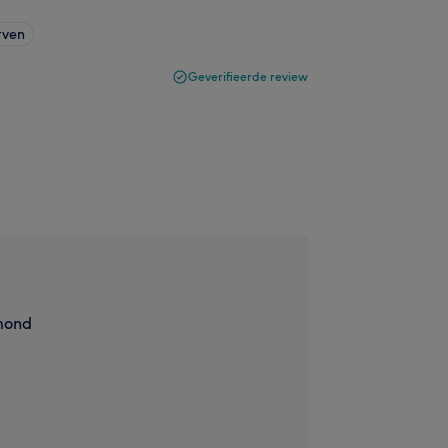
rven
Geverifieerde review
mond