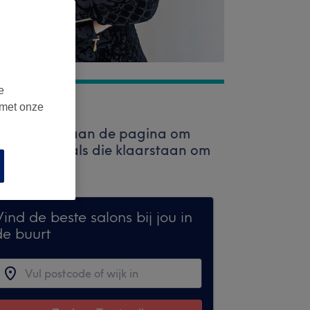
e
 met onze
ekbalk bovenaan de pagina om
 professionals die klaarstaan om
ind de beste salons bij jou in
de buurt