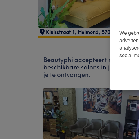
Kluisstraat 1
,
Helmond
,
5701KP
We gebru
adverten
analyser
social m
Beautyphi accepteert momenteel
beschikbare salons in jouw buurt
je te ontvangen.