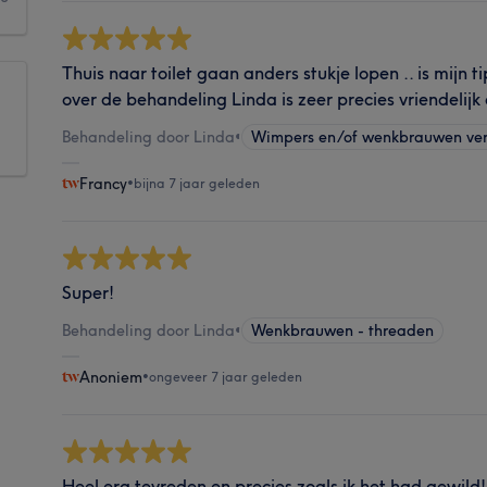
Thuis naar toilet gaan anders stukje lopen .. is mijn t
over de behandeling Linda is zeer precies vriendelijk
Behandeling door Linda
•
Wimpers en/of wenkbrauwen ve
Francy
•
bijna 7 jaar geleden
Super!
Behandeling door Linda
•
Wenkbrauwen - threaden
Anoniem
•
ongeveer 7 jaar geleden
Heel erg tevreden en precies zoals ik het had gewild!