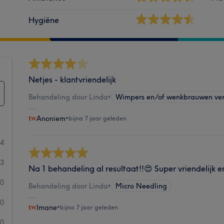
Hygiëne
Netjes - klantvriendelijk
Behandeling door Linda
•
Wimpers en/of wenkbrauwen ve
Anoniem
•
bijna 7 jaar geleden
14
3
Na 1 behandeling al resultaat!!😍 Super vriendelijk e
0
Behandeling door Linda
•
Micro Needling
0
Imane
•
bijna 7 jaar geleden
0