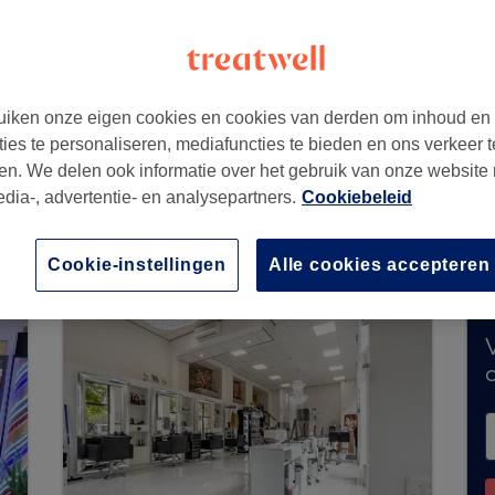
iken onze eigen cookies en cookies van derden om inhoud en
ties te personaliseren, mediafuncties te bieden en ons verkeer t
en. We delen ook informatie over het gebruik van onze website
edia-, advertentie- en analysepartners.
Cookiebeleid
 geen boekingen via Treatwell. Gebruik de zo
 te ontdekken.
Je vindt er tal van hoogwaardige
Cookie-instellingen
Alle cookies accepteren
V