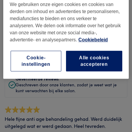
Hygiëne
We gebruiken onze eigen cookies en cookies van
derden om inhoud en advertenties te personaliseren,
Medewerkers
mediafuncties te bieden en ons verkeer te
analyseren. We delen ook informatie over het gebruik
van onze website met onze social media-,
advertentie- en analysepartners.
Cookiebeleid
Reviews filteren
Cookie-
Alle cookies
Beoordeling
Filter op beoordeling
instellingen
accepteren
Geverifieerde reviews
Geschreven door onze klanten, zodat je weet wat je
kunt verwachten bij elke salon.
Hele fijne anti age behandeling gehad. Werd duidelijk
uitgelegd wat er werd gedaan. Heel tevreden.