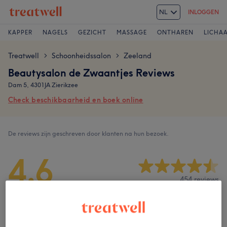
NL
INLOGGEN
KAPPER
NAGELS
GEZICHT
MASSAGE
ONTHAREN
LICHA
Treatwell
Schoonheidssalon
Zeeland
>
>
Beautysalon de Zwaantjes Reviews
Dam 5, 4301JA Zierikzee
Check beschikbaarheid en boek online
De reviews zijn geschreven door klanten na hun bezoek.
4,6
454 reviews
Ambiance