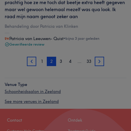
prachtig hoe ze me toch dat beetje extra heeft gegeven
maar wel gewoon helemaal mezelf was qua look. Ik
raad mijn naam genoot zeker aan
Behandeling door Patricia van Klinken
Patricia van Leeuwen- Quist
•
bijna 3 jaar geleden
Geverifieerde review
1
2
3
4
…
33
1
3
Venue Type
Schoonheidssalon in Zeeland
See more venues in Zeeland
Contact
Ontdek
Customer Help Centre
Treatment Guide