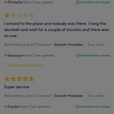
Michelle
•
bijna 7 jaar geleden
Geverifieerde review
I arrived to the place and nobody was there. I rang the
doorbell and wait for a couple of minutes and there was
no one.
Behandeling door Chaimae
•
Gezicht threaden
Toon alles…
Anoniem
•
bijna 7 jaar geleden
Geverifieerde review
Toon reactie salon...
Super service
Behandeling door Chaimae
•
Gezicht threaden
Toon alles…
Femke
•
bijna 7 jaar geleden
Geverifieerde review