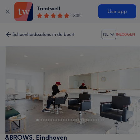
Treatwell
Use app
130K
Schoonheidssalons in de buurt
NL
INLOGGEN
&BROWS. Eindhoven