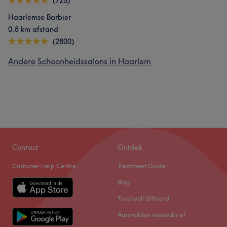
(725)
Haarlemse Barbier
0,8 km afstand
(2800)
Andere Schoonheidssalons in Haarlem
Contact
Ontdek
Customer Help Centre
Treatment Guide
Blog
Treatwell Giftcard
Aanmelden nieuwsbrief