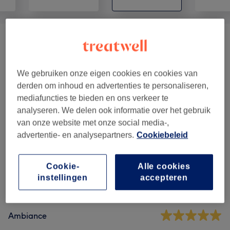
Gezichtsbehandelingen
(
8
)
vanaf €1
Huidverbetering
(
4
)
vanaf €90
We gebruiken onze eigen cookies en cookies van
derden om inhoud en advertenties te personaliseren,
Wimpers & Wenkbrauwen
(
5
)
vanaf €15
mediafuncties te bieden en ons verkeer te
analyseren. We delen ook informatie over het gebruik
van onze website met onze social media-,
Reviews
advertentie- en analysepartners.
Cookiebeleid
4,8
Cookie-
Alle cookies
instellingen
accepteren
423 reviews
Ambiance