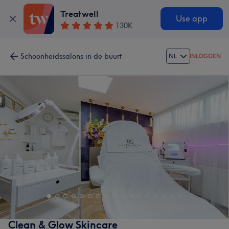
Treatwell
Use app
130K
Schoonheidssalons in de buurt
NL
INLOGGEN
Clean & Glow Skincare