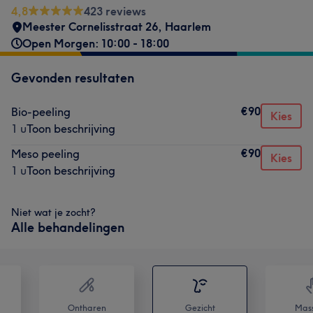
4,8
423 reviews
Meester Cornelisstraat 26
,
Haarlem
Open Morgen: 10:00 - 18:00
Gevonden resultaten
€90
Bio-peeling
Kies
1 u
Toon beschrijving
€90
Meso peeling
Kies
1 u
Toon beschrijving
Niet wat je zocht?
Alle behandelingen
Ontharen
Gezicht
Mas