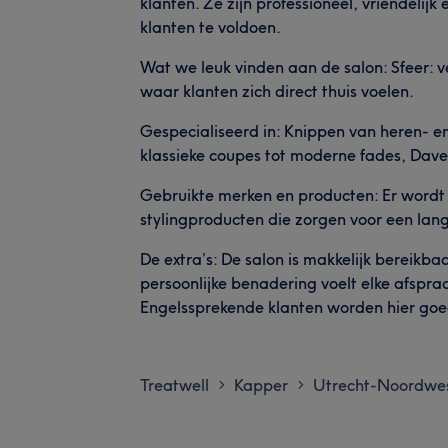
klanten. Ze zijn professioneel, vriendelij
klanten te voldoen.
Wat we leuk vinden aan de salon: Sfeer: ve
waar klanten zich direct thuis voelen.
Gespecialiseerd in: Knippen van heren- en
klassieke coupes tot moderne fades, Davey
Gebruikte merken en producten: Er word
stylingproducten die zorgen voor een lang
De extra’s: De salon is makkelijk bereikb
persoonlijke benadering voelt elke afspra
Engelssprekende klanten worden hier go
Treatwell
Kapper
Utrecht-Noordwe
>
>