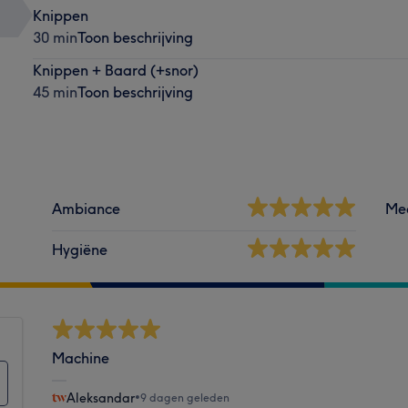
Knippen
30 min
Toon beschrijving
Knippen + Baard (+snor)
45 min
Toon beschrijving
Ambiance
Me
Hygiëne
Machine
Aleksandar
•
9 dagen geleden