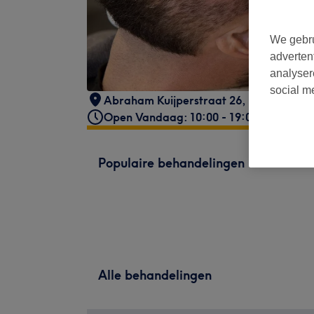
We gebru
adverten
analyser
social m
Abraham Kuijperstraat 26
,
Utrecht
,
35
Open Vandaag: 10:00 - 19:00
Populaire behandelingen
Alle behandelingen