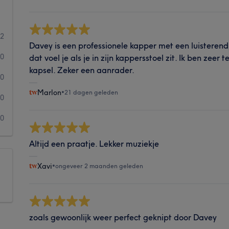
82
Davey is een professionele kapper met een luisterend 
0
dat voel je als je in zijn kappersstoel zit. Ik ben zee
kapsel. Zeker een aanrader.
0
Marlon
•
21 dagen geleden
0
0
Altijd een praatje. Lekker muziekje
Xavi
•
ongeveer 2 maanden geleden
zoals gewoonlijk weer perfect geknipt door Davey