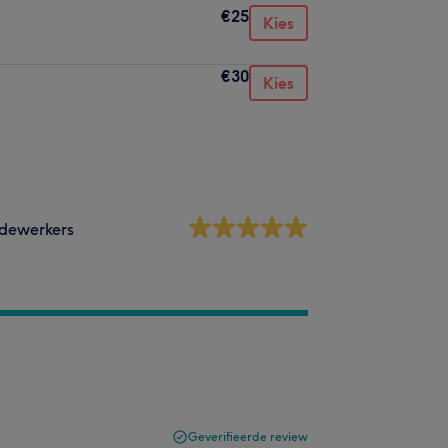
€25
Kies
€30
Kies
dewerkers
Geverifieerde review