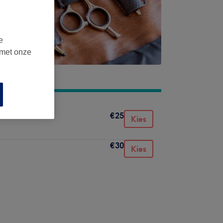
e
 met onze
€25
Kies
€30
Kies