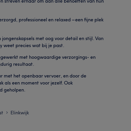
k en streven ernaar om aan alle behoeften van hun
rzorgd, professioneel en relaxed – een fijne plek
 jongenskapsels met oog voor detail en stijl. Van
 weet precies wat bij je past.
t gewerkt met hoogwaardige verzorgings- en
durig resultaat.
aar met het openbaar vervoer, en door de
ak als een moment voor jezelf. Ook
ed geholpen.
st
Elinkwijk
>