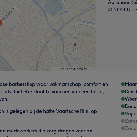
Abraham Kui
3551XB Utre
tijdse barbershop waar vakmanschap, comfort en
Maa
 als doel elke klant te voorzien van een frisse,
Dins
wen.
Woen
Dond
n is gelegen bij de halte Vaartsche Rijn, op
Vrijd
Zate
Zond
 van medewerkers die zorg dragen voor de