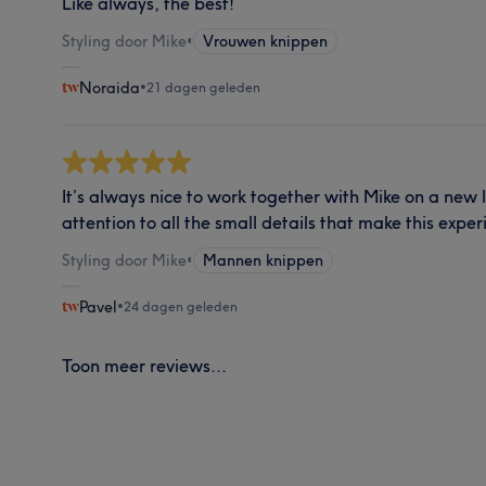
Like always, the best!
Styling door Mike
•
Vrouwen knippen
Noraida
•
21 dagen geleden
It’s always nice to work together with Mike on a new 
attention to all the small details that make this exper
Styling door Mike
•
Mannen knippen
Pavel
•
24 dagen geleden
Toon meer reviews...