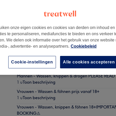
iken onze eigen cookies en cookies van derden om inhoud en
ties te personaliseren, mediafuncties te bieden en ons verkeer t
en. We delen ook informatie over het gebruik van onze website
edia-, advertentie- en analysepartners.
Cookiebeleid
Vrouwen - Wassen, knippen & drogen - PLEASE RE
Cookie-instellingen
Alle cookies accepteren
1 u
Toon beschrijving
Mannen - Wassen, knippen & drogen PLEASE READ 
1 u
Toon beschrijving
Vrouwen - Wassen & föhnen prijs vanaf 18+
1 u
Toon beschrijving
Vrouwen - Wassen, knippen & föhnen 18+IMPORT
BOOKING⚠️