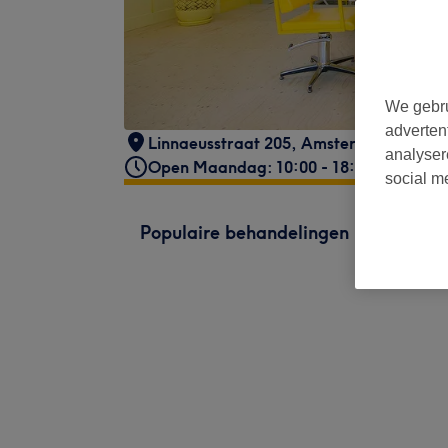
We gebru
adverten
Linnaeusstraat 205
,
Amsterdam
analyser
Open Maandag: 10:00 - 18:00
social m
Populaire behandelingen