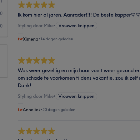
1
0
Ik kom hier al jaren. Aanrader!!!! De beste kapper💛
Styling door Mike
•
Vrouwen knippen
0
Ximena
•
14 dagen geleden
Was weer gezellig en mijn haar voelt weer gezond en
om schade te voorkomen tijdens vakantie, zou ik zel
Dank!
Styling door Mike
•
Vrouwen knippen
Anneliek
•
20 dagen geleden