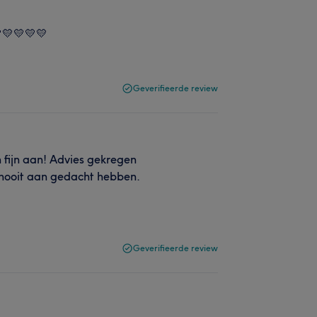
💛💛💛💛💛
Geverifieerde review
 fijn aan! Advies gekregen
f nooit aan gedacht hebben.
Geverifieerde review