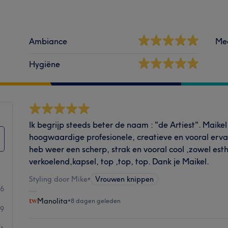
Ambiance
Me
Hygiëne
Ik begrijp steeds beter de naam : "de Artiest". Maikel 
hoogwaardige profesionele, creatieve en vooral erva
heb weer een scherp, strak en vooral cool ,zowel esth
verkoelend,kapsel, top ,top, top. Dank je Maikel.
Styling door Mike
•
Vrouwen knippen
26
Manolita
•
8 dagen geleden
9