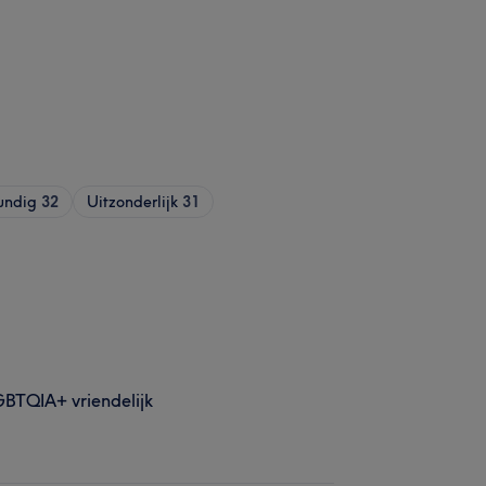
undig
32
Uitzonderlijk
31
BTQIA+ vriendelijk