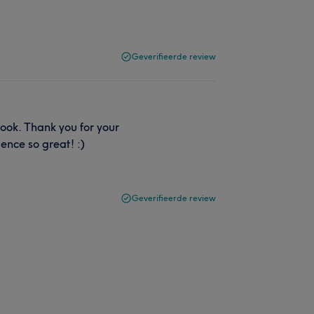
Geverifieerde review
look. Thank you for your
ience so great! :)
Geverifieerde review