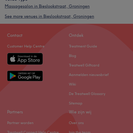
Massagesalon in Bieslookstraat, Groningen
See more venues in Bieslookstraat, Groningen
Contact
Ontdek
Customer Help Centre
Treatment Guide
Blog
Treatwell Giftcard
Aanmelden nieuwsbrief
Wiki
De Treatwell Glossary
Sitemap
Partners
Wie zijn wij
Partner worden
Over ons
Treatwell Connect Help Centre
Join the team