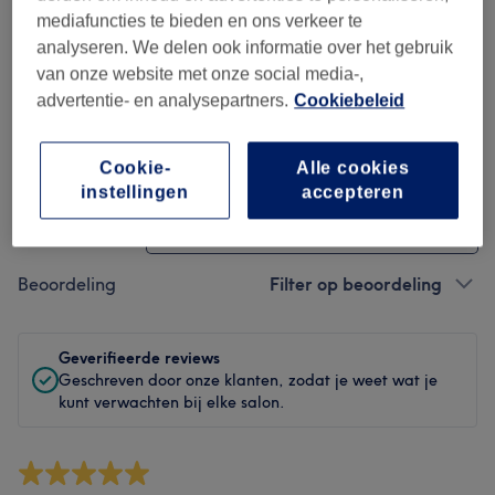
Hygiëne
mediafuncties te bieden en ons verkeer te
analyseren. We delen ook informatie over het gebruik
Medewerkers
van onze website met onze social media-,
advertentie- en analysepartners.
Cookiebeleid
Reviews filteren
Cookie-
Alle cookies
instellingen
accepteren
Behandeling
Alle behandelingen
Beoordeling
Filter op beoordeling
Geverifieerde reviews
Geschreven door onze klanten, zodat je weet wat je
kunt verwachten bij elke salon.