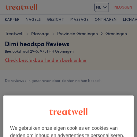
NL
INLOGGEN
KAPPER
NAGELS
GEZICHT
MASSAGE
ONTHAREN
LICHA
Treatwell
Massage
Provincie Groningen
Groningen
>
>
>
Dimi headspa Reviews
Bieslookstraat 29-5, 9731HH Groningen
Check beschikbaarheid en boek online
De reviews zijn geschreven door klanten na hun bezoek.
4,9
336 reviews
Ambiance
We gebruiken onze eigen cookies en cookies van
derden om inhoud en advertenties te personaliseren,