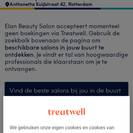
Anthonetta Kuijlstraat 42
,
Rotterdam
Elan Beauty Salon accepteert momenteel
geen boekingen via Treatwell. Gebruik de
zoekbalk bovenaan de pagina om
beschikbare salons in jouw buurt te
ontdekken.
Je vindt er tal van hoogwaardige
professionals die klaarstaan om je te
ontvangen.
Vind de beste salons bij jou in de buurt
Zoek op Treatwell
We gebruiken onze eigen cookies en cookies van