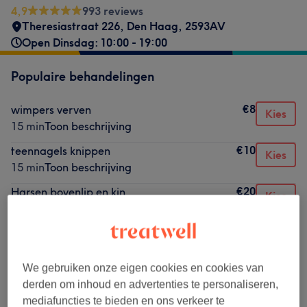
4,9
993 reviews
Theresiastraat 226
,
Den Haag
,
2593AV
Open Dinsdag: 10:00 - 19:00
Populaire behandelingen
€8
wimpers verven
Kies
15 min
Toon beschrijving
€10
teennagels knippen
Kies
15 min
Toon beschrijving
€20
Harsen bovenlip en kin
Kies
15 min
Toon beschrijving
€7,49
Reparatie nagel
Kies
15 min
Toon beschrijving
We gebruiken onze eigen cookies en cookies van
€10
Harsen kin of lip
Kies
derden om inhoud en advertenties te personaliseren,
15 min
Toon beschrijving
mediafuncties te bieden en ons verkeer te