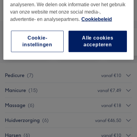
analyseren. We delen ook informatie over het gebruik
Alle behandelingen
van onze website met onze social media-,
advertentie- en analysepartners.
Cookiebeleid
Cookie-
Alle cookies
instellingen
accepteren
Alle
Nagels
Ontharen
Pedicure
(
7
)
vanaf €10
Manicure
(
15
)
vanaf €7,49
Massage
(
6
)
vanaf €18
Huidverzorging
(
6
)
vanaf €46,50
Harsen
(
6
)
vanaf €10