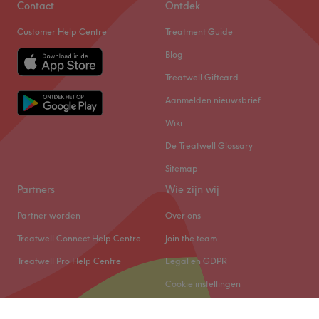
Contact
Ontdek
Customer Help Centre
Treatment Guide
Blog
Treatwell Giftcard
Aanmelden nieuwsbrief
Wiki
De Treatwell Glossary
Sitemap
Partners
Wie zijn wij
Partner worden
Over ons
Treatwell Connect Help Centre
Join the team
Treatwell Pro Help Centre
Legal en GDPR
Cookie instellingen