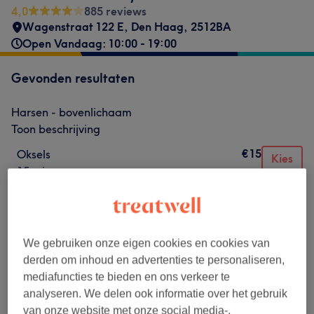
4,0
885 reviews
Wagenstraat 122 E
,
Den Haag
,
2512BA
Open Vandaag: 10:00 - 19:00
Gevonden resultaten
Harsen - bovenlichaam
Toon beschrijving
€15
Oksels
Kies
15 min
€20
Bovenarmen
Kies
15 min
€20
Onderarmen
Kies
We gebruiken onze eigen cookies en cookies van
15 min
derden om inhoud en advertenties te personaliseren,
mediafuncties te bieden en ons verkeer te
€25
Mannen - borst
Kies
analyseren. We delen ook informatie over het gebruik
20 min
van onze website met onze social media-,