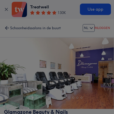
Treatwell
Use app
130K
Schoonheidssalons in de buurt
NL
INLOGGEN
Glamazone Beauty & Nails