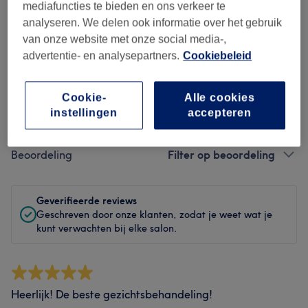
mediafuncties te bieden en ons verkeer te
Hygiëne
analyseren. We delen ook informatie over het gebruik
van onze website met onze social media-,
Medewerkers
advertentie- en analysepartners.
Cookiebeleid
Cookie-
Alle cookies
instellingen
accepteren
Reviews filteren
Beoordeling
Filter op beoordeling
Geverifieerde reviews
Geschreven door onze klanten, zodat je weet wat je
kunt verwachten bij elke salon.
Heerlijk! De beste gezichtsbehandeling!