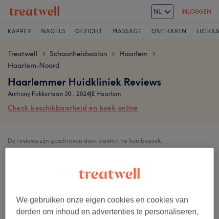
NL
INLOGGEN
KAPPER
NAGELS
GEZICHT
MASSAGE
ONTHAREN
LICHA
Treatwell
Schoonheidssalon
Haarlem
>
>
>
Haarlem-Noord
Haarlemmer Huidkliniek Reviews
Anthony Fokkerlaan 30 , 2024JE Haarlem
Check beschikbaarheid en boek online
De reviews zijn geschreven door klanten na hun bezoek.
5,0
46 reviews
We gebruiken onze eigen cookies en cookies van
Ambiance
derden om inhoud en advertenties te personaliseren,