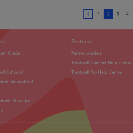
1
2
3
4
1
ek
Partners
ment Guide
Partner worden
Treatwell Connect Help Centre
ell Giftcard
Treatwell Pro Help Centre
lden nieuwsbrief
atwell Glossary
ap