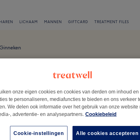
HAREN
LICHAAM
MANNEN
GIFTCARD
TREATMENT FILES
Ginneken
iken onze eigen cookies en cookies van derden om inhoud en
ties te personaliseren, mediafuncties te bieden en ons verkeer t
en. We delen ook informatie over het gebruik van onze website
edia-, advertentie- en analysepartners.
Cookiebeleid
ezoek.
Ambiance
Me
Cookie-instellingen
Alle cookies accepteren