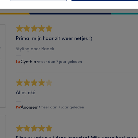
Hygiëne
Prima, mijn haar zit weer netjes :)
6
Styling door Radek
2
Cynthia
•
meer dan 7 jaar geleden
1
1
Alles oké
1
Anoniem
•
meer dan 7 jaar geleden