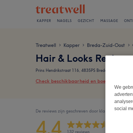
KAPPER
NAGELS
GEZICHT
MASSAGE
ONT
Treatwell
Kapper
Breda-Zuid-Oost
>
>
>
Hair & Looks Reviews
Prins Hendrikstraat 116, 4835PS Breda
Check beschikbaarheid en boek online
We gebru
adverten
analyser
social m
De reviews zijn geschreven door klanten na hun b
4,4
132 reviews