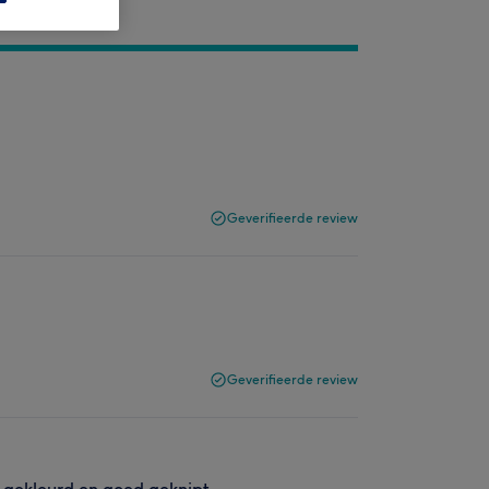
Geverifieerde review
Geverifieerde review