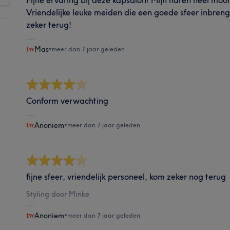
Fijne ervaring bij deze kapsalon! Mijn haren heel moo
Vriendelijke leuke meiden die een goede sfeer inbreng
zeker terug!
Mas
•
meer dan 7 jaar geleden
Conform verwachting
Anoniem
•
meer dan 7 jaar geleden
fijne sfeer, vriendelijk personeel, kom zeker nog terug
Styling door Minke
Anoniem
•
meer dan 7 jaar geleden