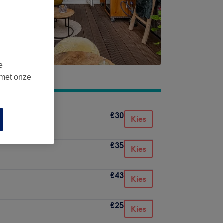
e
 met onze
€30
Kies
€35
Kies
€43
Kies
€25
Kies