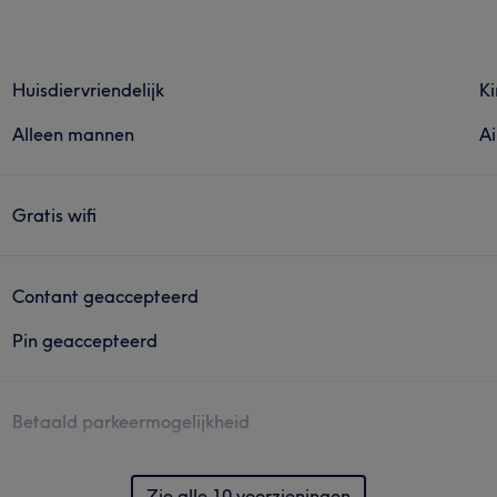
Huisdiervriendelijk
Ki
Alleen mannen
Ai
Gratis wifi
Contant geaccepteerd
Pin geaccepteerd
Betaald parkeermogelijkheid
Zie alle 10 voorzieningen