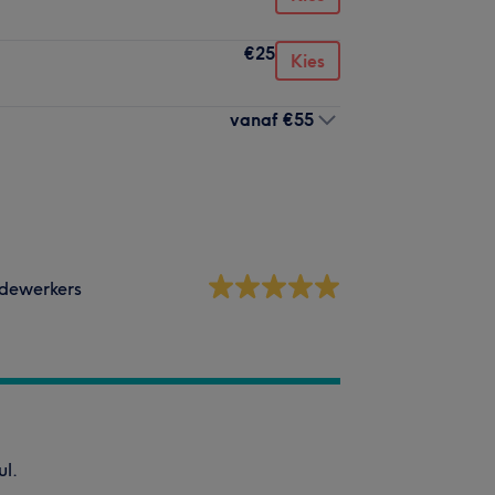
€25
Kies
vanaf
€55
dewerkers
ul.