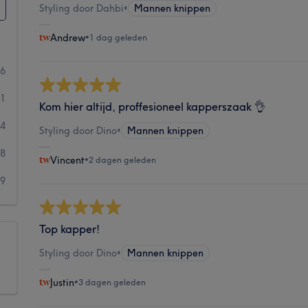
Styling door Dahbi
•
Mannen knippen
Andrew
•
1 dag geleden
36
41
Kom hier altijd, proffesioneel kapperszaak 👌
14
Styling door Dino
•
Mannen knippen
8
Vincent
•
2 dagen geleden
9
Top kapper!
Styling door Dino
•
Mannen knippen
Justin
•
3 dagen geleden