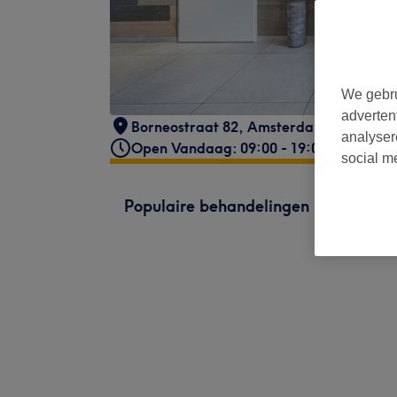
We gebru
adverten
Borneostraat 82
,
Amsterdam
analyser
Open Vandaag: 09:00 - 19:00
social m
Populaire behandelingen