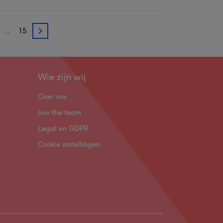
…
15
4
Wie zijn wij
Over ons
Join the team
Legal en GDPR
Cookie instellingen