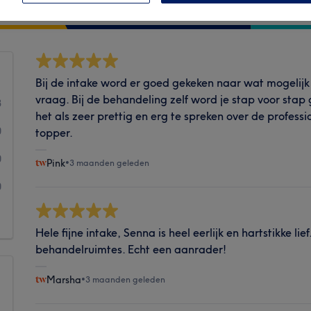
Bij de intake word er goed gekeken naar wat mogelijk
vraag. Bij de behandeling zelf word je stap voor stap
3
het als zeer prettig en erg te spreken over de professi
0
topper.
0
Pink
•
3 maanden geleden
0
1
Hele fijne intake, Senna is heel eerlijk en hartstikke l
behandelruimtes. Echt een aanrader!
Marsha
•
3 maanden geleden