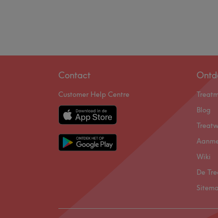
Contact
Ontd
Customer Help Centre
Treat
Blog
Treatw
Aanme
Wiki
De Tre
Sitem