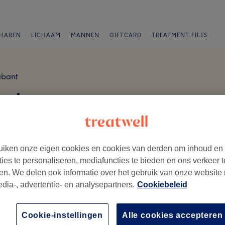
HAREN
LICHAAM
MANNEN
GIFTCARD
TREATMENT FILES
abant
Reviews
iken onze eigen cookies en cookies van derden om inhoud en
ties te personaliseren, mediafuncties te bieden en ons verkeer t
en. We delen ook informatie over het gebruik van onze website
edia-, advertentie- en analysepartners.
Cookiebeleid
ezoek.
Cookie-instellingen
Alle cookies accepteren