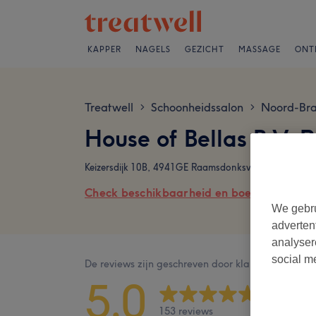
KAPPER
NAGELS
GEZICHT
MASSAGE
ONT
Treatwell
Schoonheidssalon
Noord-Br
>
>
House of Bellas B.V. 
Keizersdijk 10B, 4941GE Raamsdonksveer
Check beschikbaarheid en boek online
We gebru
adverten
analyser
social m
De reviews zijn geschreven door klanten na hun b
5,0
153 reviews