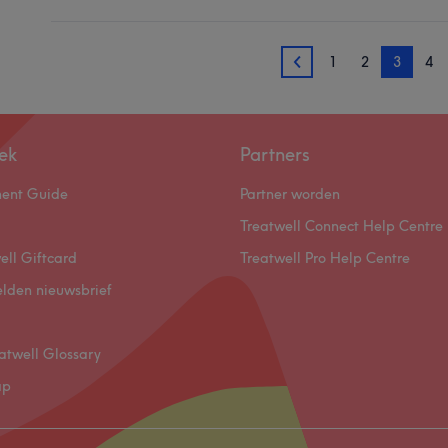
1
2
3
4
2
ek
Partners
ment Guide
Partner worden
Treatwell Connect Help Centre
ell Giftcard
Treatwell Pro Help Centre
lden nieuwsbrief
atwell Glossary
ap