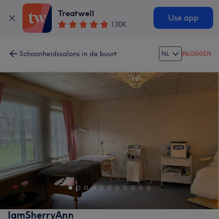
Treatwell
Use app
130K
Schoonheidssalons in de buurt
NL
INLOGGEN
IamSherryAnn