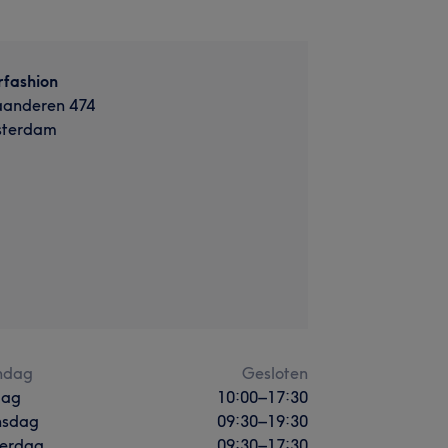
rfashion
aanderen 474
terdam
ndag
Gesloten
dag
10:00
–
17:30
sdag
09:30
–
19:30
erdag
09:30
–
17:30