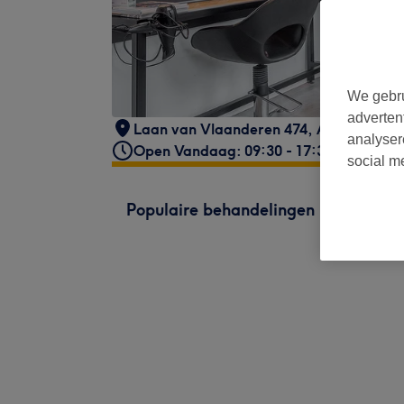
We gebru
adverten
Laan van Vlaanderen 474
,
Amsterdam
,
analyser
Open Vandaag: 09:30 - 17:30
social m
Populaire behandelingen