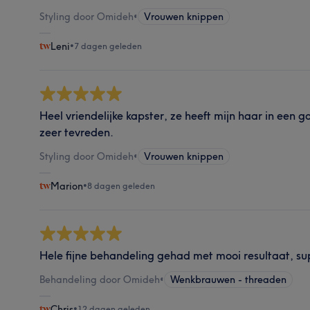
Styling door Omideh
•
Vrouwen knippen
Leni
•
7 dagen geleden
Heel vriendelijke kapster, ze heeft mijn haar in een 
zeer tevreden.
Styling door Omideh
•
Vrouwen knippen
Marion
•
8 dagen geleden
Hele fijne behandeling gehad met mooi resultaat, sup
Behandeling door Omideh
•
Wenkbrauwen - threaden
Chris
•
12 dagen geleden