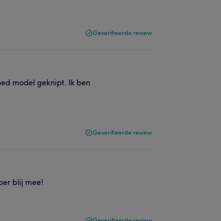
Geverifieerde review
goed model geknipt. Ik ben
Geverifieerde review
er blij mee!
Geverifieerde review