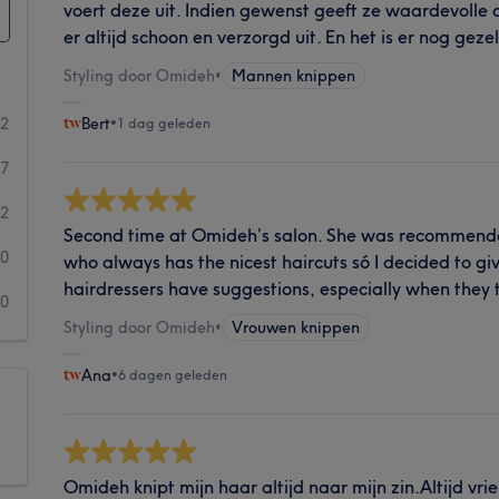
voert deze uit. Indien gewenst geeft ze waardevolle 
er altijd schoon en verzorgd uit. En het is er nog gezel
Styling door Omideh
•
Mannen knippen
72
Bert
•
1 dag geleden
47
2
Second time at Omideh’s salon. She was recommend
0
who always has the nicest haircuts só I decided to give 
hairdressers have suggestions, especially when they 
0
Styling door Omideh
•
Vrouwen knippen
Ana
•
6 dagen geleden
Omideh knipt mijn haar altijd naar mijn zin.Altijd vrie