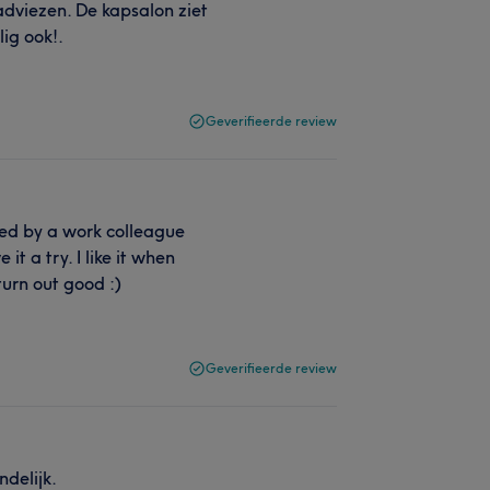
adviezen. De kapsalon ziet
lig ook!.
Geverifieerde review
ed by a work colleague
it a try. I like it when
turn out good :)
Geverifieerde review
ndelijk.