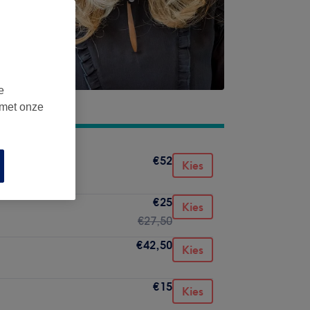
e
 met onze
€52
Kies
€25
Kies
€27,50
€42,50
Kies
€15
Kies