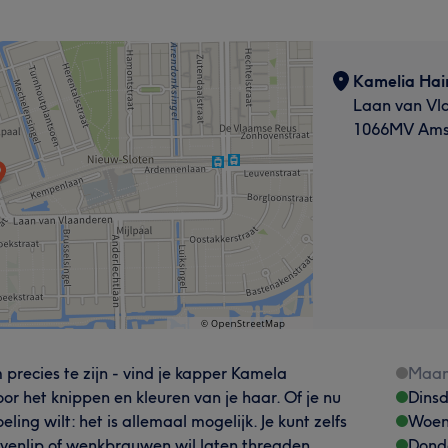
Kamelia Hai
Laan van Vl
1066MV Ams
precies te zijn - vind je kapper Kamela
Maa
voor het knippen en kleuren van je haar. Of je nu
Dins
ling wilt: het is allemaal mogelijk. Je kunt zelfs
Woen
ovenlip of wenkbrauwen wil laten threaden.
Dond