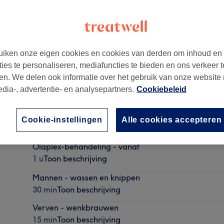
iken onze eigen cookies en cookies van derden om inhoud en
ties te personaliseren, mediafuncties te bieden en ons verkeer t
1066MV
en. We delen ook informatie over het gebruik van onze website
edia-, advertentie- en analysepartners.
Cookiebeleid
Wassen - knippen -Drogen
Cookie-instellingen
Alle cookies accepteren
30 min
Toon beschrijving
Olaplex-behandeling - vanaf
1 u
Toon beschrijving
Mannen - wassen en knippen
30 min
Toon beschrijving
Verven - wenkbrauwen
15 min
Toon beschrijving