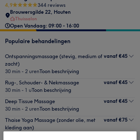
4,9
344 reviews
Brouwersgilde 22
,
Houten
Thuissalon
Open Vandaag: 09:00 - 16:00
Populaire behandelingen
vanaf
€45
Ontspanningsmassage (stevig, medium of
zacht)
30 min - 2 uren
Toon beschrijving
vanaf
€45
Rug-, Schouder- & Nekmassage
30 min - 1 u
Toon beschrijving
vanaf
€45
Deep Tissue Massage
30 min - 2 uren
Toon beschrijving
vanaf
€75
Thaise Yoga Massage (zonder olie, met
kleding aan)
1 u - 1 u 30 min
Toon beschrijving