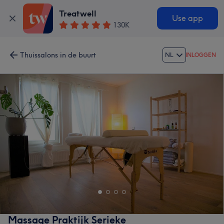
Treatwell
Use app
130K
Thuissalons in de buurt
NL
INLOGGEN
Massage Praktijk Serieke