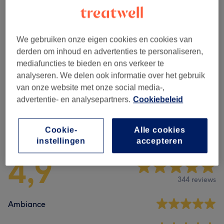
vanaf
€75
Stevige Zweedse Massage
1 u - 1 u 30 min
Toon beschrijving
We gebruiken onze eigen cookies en cookies van
Alle behandelingen
derden om inhoud en advertenties te personaliseren,
mediafuncties te bieden en ons verkeer te
analyseren. We delen ook informatie over het gebruik
Massages
(
6
)
vanaf €45
van onze website met onze social media-,
advertentie- en analysepartners.
Cookiebeleid
Reviews
Cookie-
Alle cookies
instellingen
accepteren
4,9
344 reviews
Ambiance