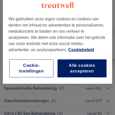
Verven - wenkbrauwen
Kies
15 min
Toon beschrijving
We gebruiken onze eigen cookies en cookies van
Alle behandelingen
derden om inhoud en advertenties te personaliseren,
mediafuncties te bieden en ons verkeer te
analyseren. We delen ook informatie over het gebruik
van onze website met onze social media-,
advertentie- en analysepartners.
Cookiebeleid
Alle
Ontharen
Gezicht
Cookie-
Alle cookies
instellingen
accepteren
Peelings
(
2
)
vanaf €60
Specialistische Behandeling
(
4
)
vanaf €65
Gezichtsbehandelingen
(
5
)
vanaf €70
Extra's Bij Een Behandeling
(
4
)
vanaf €5