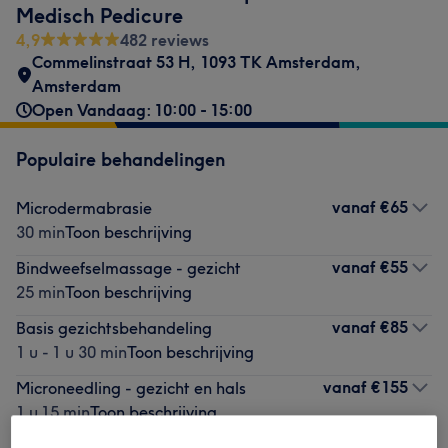
Medisch Pedicure
4,9
482 reviews
Commelinstraat 53 H
,
1093 TK Amsterdam
,
Amsterdam
Open Vandaag: 10:00 - 15:00
Populaire behandelingen
vanaf
€65
Microdermabrasie
30 min
Toon beschrijving
vanaf
€55
Bindweefselmassage - gezicht
25 min
Toon beschrijving
vanaf
€85
Basis gezichtsbehandeling
1 u - 1 u 30 min
Toon beschrijving
vanaf
€155
Microneedling - gezicht en hals
1 u 15 min
Toon beschrijving
€17,50