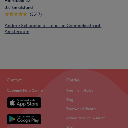
Hairstudio 82
0,8 km afstand
(3517)
Andere Schoonheidssalons in Commelinstraat,
Amsterdam
Contact
Ontdek
Customer Help Centre
Treatment Guide
Blog
Treatwell Giftcard
Aanmelden nieuwsbrief
Wiki