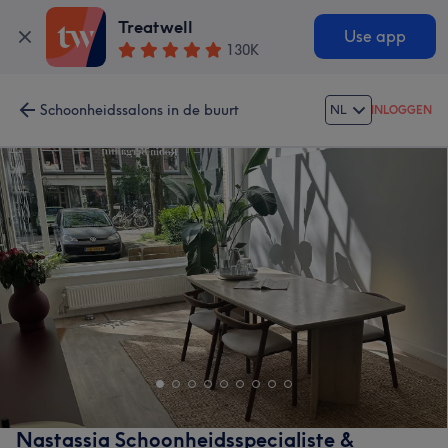
Treatwell
Use app
130K
Schoonheidssalons in de buurt
NL
INLOGGEN
Nastassia Schoonheidsspecialiste &