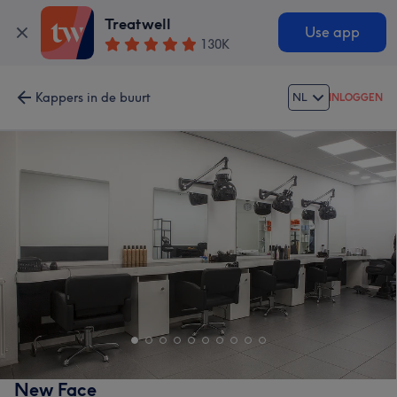
Treatwell
Use app
130K
Kappers in de buurt
NL
INLOGGEN
New Face