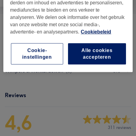
derden om inhoud en advertenties te personaliseren,
mediafuncties te bieden en ons verkeer te
analyseren. We delen ook informatie over het gebruik
van onze website met onze social media-,
Vrouwen - Ontharen
(
1
)
vanaf €7
advertentie- en analysepartners.
Cookiebeleid
Make-up
(
2
)
vanaf €30
Cookie-
Alle cookies
Gezichtsbehandelingen
(
1
)
€10
instellingen
accepteren
Wimpers & Wenkbrauwen
(
2
)
€10
Reviews
4,6
311 reviews