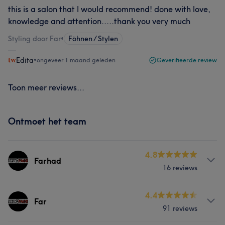
this is a salon that I would recommend! done with love,
knowledge and attention.....thank you very much
Styling door Far
•
Föhnen / Stylen
Edita
•
ongeveer 1 maand geleden
Geverifieerde review
Toon meer reviews...
Ontmoet het team
4.8
Farhad
16 reviews
Behandelingen
4.4
Far
91 reviews
Haar