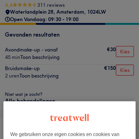
4,6
311 reviews
Waterlandplein 28
,
Amsterdam
,
1024LW
Open Vandaag: 09:30 - 19:00
Gevonden resultaten
€30
Avondmake-up - vanaf
Kies
45 min
Toon beschrijving
€150
Bruidsmake-up
Kies
2 uren
Toon beschrijving
Niet wat je zocht?
Alle behandelingen
We gebruiken onze eigen cookies en cookies van
Haar
Ontharen
Gezicht