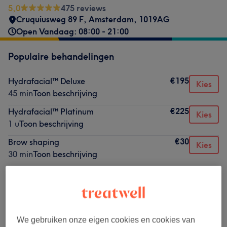
5,0
475 reviews
Cruquiusweg 89 F
,
Amsterdam
,
1019AG
Open Vandaag: 08:00 - 21:00
Populaire behandelingen
€195
Hydrafacial™ Deluxe
Kies
45 min
Toon beschrijving
€225
Hydrafacial™ Platinum
Kies
1 u
Toon beschrijving
€30
Brow shaping
Kies
30 min
Toon beschrijving
€25
Brow shaping men
Kies
20 min
Toon beschrijving
€30
Brow tinting
Kies
20 min
Toon beschrijving
We gebruiken onze eigen cookies en cookies van