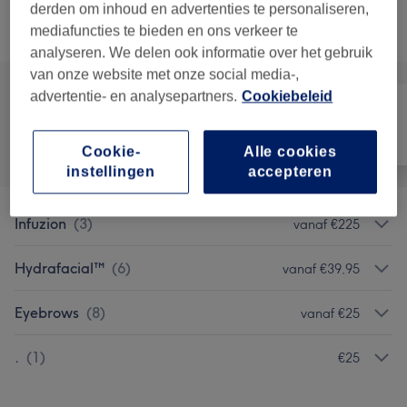
derden om inhoud en advertenties te personaliseren,
mediafuncties te bieden en ons verkeer te
Alle behandelingen
analyseren. We delen ook informatie over het gebruik
van onze website met onze social media-,
advertentie- en analysepartners.
Cookiebeleid
Alle
Gezicht
Lichaam
Cookie-
Alle cookies
instellingen
accepteren
Infuzion
(
3
)
vanaf €225
Hydrafacial™
(
6
)
vanaf €39,95
Eyebrows
(
8
)
vanaf €25
.
(
1
)
€25