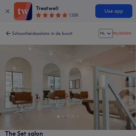
Treatwell
Use app
130K
Schoonheidssalons in de buurt
NL
INLOGGEN
The Set salon