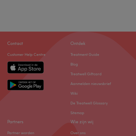
Contact
Ontdek
Customer Help Centre
Treatment Guide
Blog
Treatwell Giftcard
Aanmelden nieuwsbrief
Wiki
De Treatwell Glossary
Sitemap
Partners
Wie zijn wij
Partner worden
Over ons