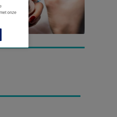
e
 met onze