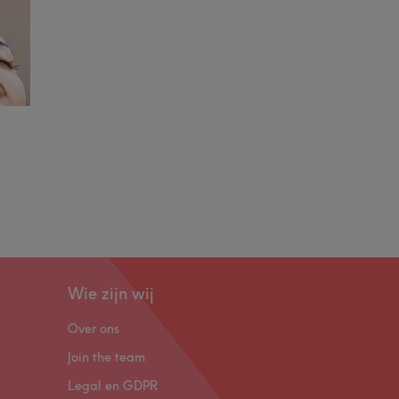
Wie zijn wij
Over ons
Join the team
Legal en GDPR