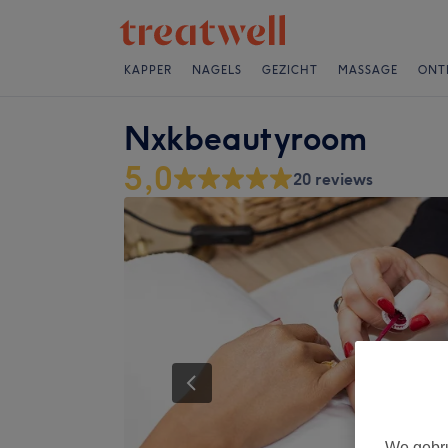
KAPPER
NAGELS
GEZICHT
MASSAGE
ONT
Nxkbeautyroom
5,0
20 reviews
We gebru