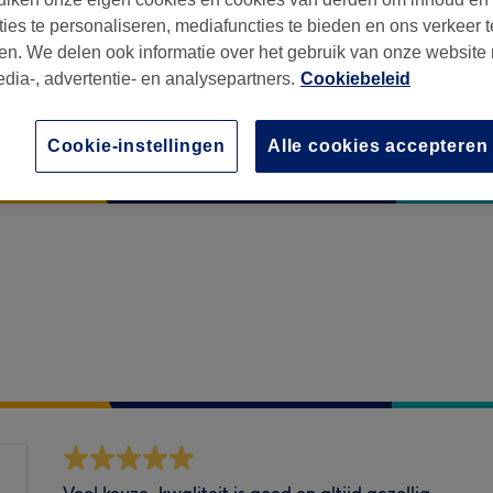
ties te personaliseren, mediafuncties te bieden en ons verkeer t
en. We delen ook informatie over het gebruik van onze website
edia-, advertentie- en analysepartners.
Cookiebeleid
Cookie-instellingen
Alle cookies accepteren
Veel keuze, kwaliteit is goed en altijd gezellig