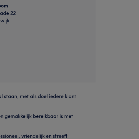
oom
ade 22
wijk
 staan, met als doel iedere klant
on gemakkelijk bereikbaar is met
ioneel, vriendelijk en streeft