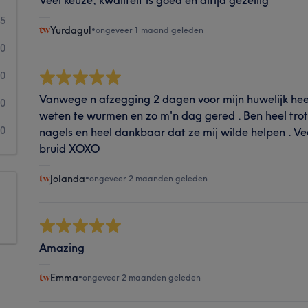
15
Yurdagul
•
ongeveer 1 maand geleden
0
0
Vanwege n afzegging 2 dagen voor mijn huwelijk heef
0
weten te wurmen en zo m'n dag gered . Ben heel trots
0
nagels en heel dankbaar dat ze mij wilde helpen . Ve
bruid XOXO
Jolanda
•
ongeveer 2 maanden geleden
Amazing
Emma
•
ongeveer 2 maanden geleden