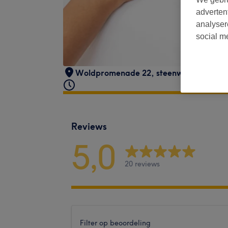
adverten
analyser
social m
Woldpromenade 22
,
steenwijk
,
8331JH
Reviews
5,0
20 reviews
Filter op beoordeling