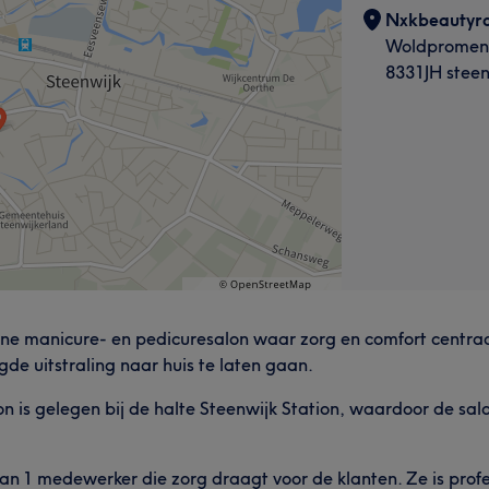
Nxkbeautyr
Woldpromen
8331JH steen
e manicure- en pedicuresalon waar zorg en comfort centraal
gde uitstraling naar huis te laten gaan.
on is gelegen bij de halte Steenwijk Station, waardoor de sal
n 1 medewerker die zorg draagt voor de klanten. Ze is profess