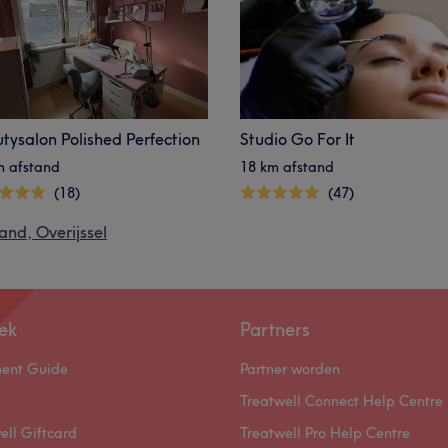
tysalon Polished Perfection
Studio Go For It
m afstand
18 km afstand
(18)
(47)
and, Overijssel
ek
Partners
ment Guide
Partner worden
Treatwell Connect Help Centre
ell Giftcard
Treatwell Pro Help Centre