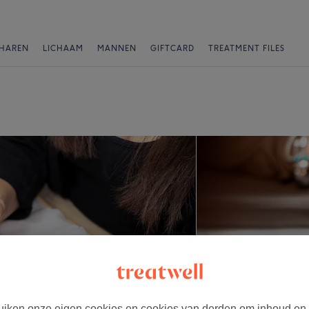
HAREN
LICHAAM
MANNEN
GIFTCARD
TREATMENT FILES
iken onze eigen cookies en cookies van derden om inhoud en