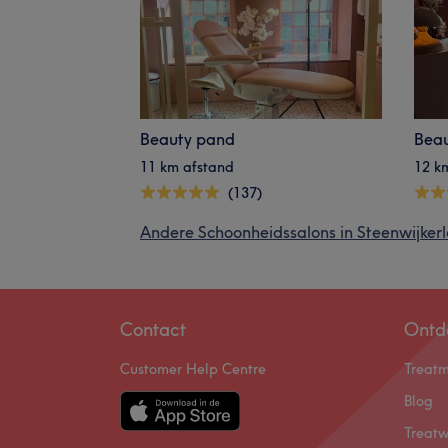
Beauty pand
Beau
11 km afstand
12 k
(137)
Andere Schoonheidssalons in Steenwijkerl
Contact
Ontd
Customer Help Centre
Treat
Blog
Treatw