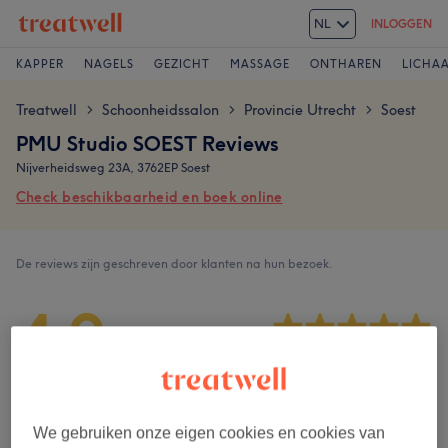
NL
INLOGGEN
KAPPER
NAGELS
GEZICHT
MASSAGE
ONTHAREN
LICHA
Treatwell
Schoonheidssalon
Provincie Utrecht
Soest
>
>
>
PMU Studio SOEST Reviews
Nijverheidsweg 23A, 3762EP Soest
Check beschikbaarheid en boek online
De reviews zijn geschreven door klanten na hun bezoek.
4,9
712 reviews
Ambiance
We gebruiken onze eigen cookies en cookies van