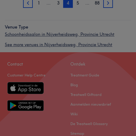
1
…
3
4
5
…
88
3
5
Venue Type
Schoonheidssalon in Nijverheidsweg, Provincie Utrecht
See more venues in Nijverheidsweg, Provincie Utrecht
Contact
Ontdek
Customer Help Centre
Treatment Guide
Blog
Treatwell Giftcard
Aanmelden nieuwsbrief
Wiki
De Treatwell Glossary
Sitemap