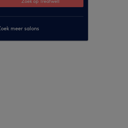
Zoek op Treatwell
oek meer salons