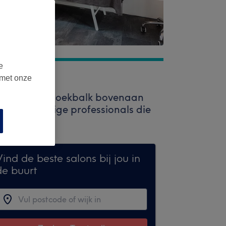
e
 met onze
 Gebruik de zoekbalk bovenaan
n hoogwaardige professionals die
ind de beste salons bij jou in
de buurt