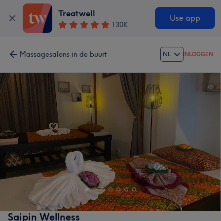
Treatwell
Use app
130K
Massagesalons in de buurt
NL
INLOGGEN
Saipin Wellness