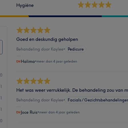
Hygiëne
Goed en deskundig geholpen
Behandeling door Kaylee
•
Pedicure
Halima
•
meer dan 4 jaar geleden
00
51
Het was weer verrukkelijk. De behandeling zou van m
1
Behandeling door Kaylee
•
Facials / Gezichtsbehandelinge
1
Joce Ruis
•
meer dan 4 jaar geleden
0