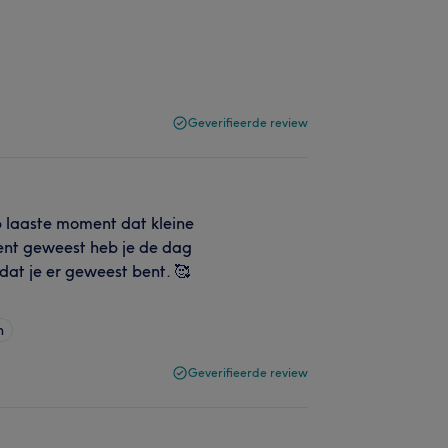
Geverifieerde review
op laaste moment dat kleine
bent geweest heb je de dag
 dat je er geweest bent. 🥰
n
Geverifieerde review