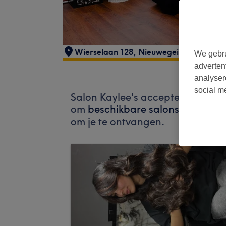
Wierselaan 128
,
Nieuwegein
,
3433ZW
We gebru
adverten
analyser
social m
Salon Kaylee's accepteert mome
om
beschikbare salons in jouw b
om je te ontvangen.