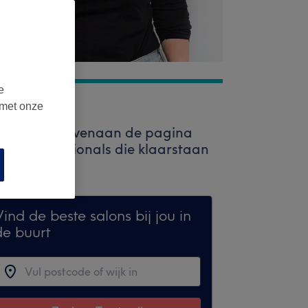
e
 met onze
e zoekbalk bovenaan de pagina
ige professionals die klaarstaan
ind de beste salons bij jou in
de buurt