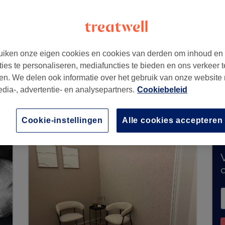
iken onze eigen cookies en cookies van derden om inhoud en
ties te personaliseren, mediafuncties te bieden en ons verkeer t
en. We delen ook informatie over het gebruik van onze website
edia-, advertentie- en analysepartners.
Cookiebeleid
nteel geen boekingen via Treatwell. Gebruik d
uurt te ontdekken.
Je vindt er tal van hoogwaard
Cookie-instellingen
Alle cookies accepteren
V