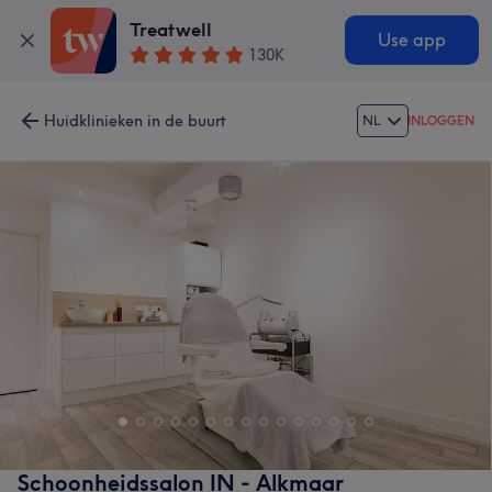
Treatwell
Use app
130K
Huidklinieken in de buurt
NL
INLOGGEN
Schoonheidssalon IN - Alkmaar